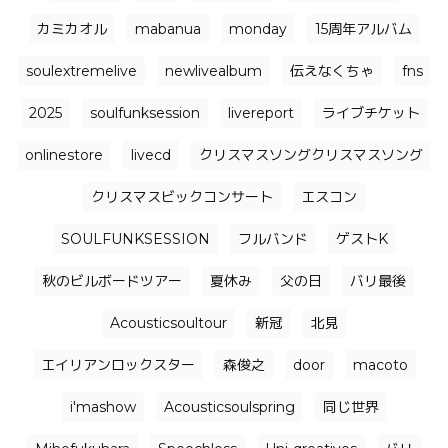
カミカオル
mabanua
monday
15周年アルバム
soulextremelive
newlivealbum
伝えなくちゃ
fns
2025
soulfunksession
livereport
ライブチケット
onlinestore
livecd
クリスマスソングクリスマスソング
クリスマスビックコンサート
エスコン
SOULFUNKSESSION
フルバンド
ゲストK
秋のビルボードツアー
夏休み
父の日
バリ最後
Acousticsoultour
新冠
北見
エイリアンロックスター
森俊之
door
macoto
i'mashow
Acousticsoulspring
同じ世界