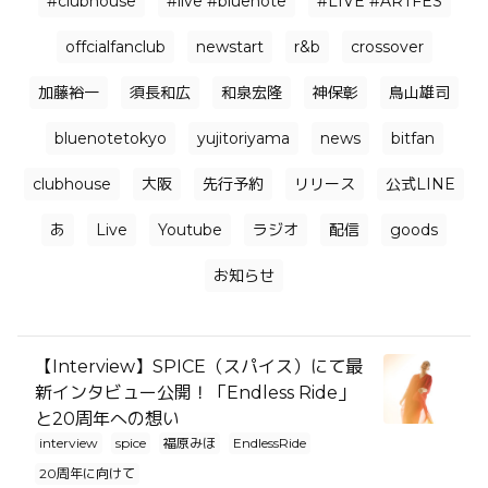
#clubhouse
#live #bluenote
#LIVE #ARTFES
offcialfanclub
newstart
r&b
crossover
加藤裕一
須長和広
和泉宏隆
神保彰
鳥山雄司
bluenotetokyo
yujitoriyama
news
bitfan
clubhouse
大阪
先行予約
リリース
公式LINE
あ
Live
Youtube
ラジオ
配信
goods
お知らせ
【Interview】SPICE（スパイス）にて最
新インタビュー公開！「Endless Ride」
と20周年への想い
interview
spice
福原みほ
EndlessRide
20周年に向けて