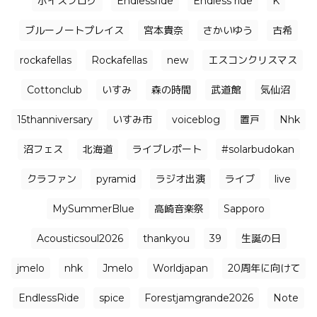
ボイスブログ
Endlessride
Endless ride
K
ブルーノートプレイス
宮本貴奈
さかいゆう
古希
rockafellas
Rockafellas
new
エスコンクリスマス
Cottonclub
いすみ
森の時間
武道館
気仙沼
15thanniversary
いすみ市
voiceblog
置戸
Nhk
沼フェス
北海道
ライブレポート
#solarbudokan
クラファン
pyramid
ラジオ出演
ライブ
live
MySummerBlue
高崎音楽祭
Sapporo
Acousticsoul2026
thankyou
39
生誕の日
jmelo
nhk
Jmelo
Worldjapan
20周年に向けて
EndlessRide
spice
Forestjamgrande2026
Note