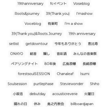
19thanniversary
fcイベント
Voiseblog
Roots&journey
39(Thank you)
I'mashow
Voiceblog
有楽町
I'm a show
39(Thank you)&Roots Journey
19th anniversary
setlist
getdowntour
今年もありがとう
恵比寿
ONKYO
結音
醸し
音彩酒
みんなの音楽祭
ペアリングナイト
80年後
広島原爆
長崎原爆
forestsoulSESSION
Chanaleaf
Isumi
Soulsession
purtlephase
Steviewonder
Shiho
小坂忠
debutday
acousticreverie
火曜日
晴れの日
休み
島之内教会
billboardjapan