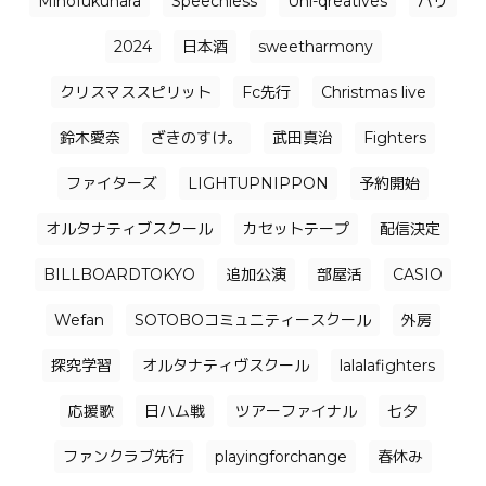
Mihofukuhara
Speechless
Uni-qreatives
バリ
2024
日本酒
sweetharmony
クリスマススピリット
Fc先行
Christmas live
鈴木愛奈
ざきのすけ。
武田真治
Fighters
ファイターズ
LIGHTUPNIPPON
予約開始
オルタナティブスクール
カセットテープ
配信決定
BILLBOARDTOKYO
追加公演
部屋活
CASIO
Wefan
SOTOBOコミュニティースクール
外房
探究学習
オルタナティヴスクール
lalalafighters
応援歌
日ハム戦
ツアーファイナル
七夕
ファンクラブ先行
playingforchange
春休み