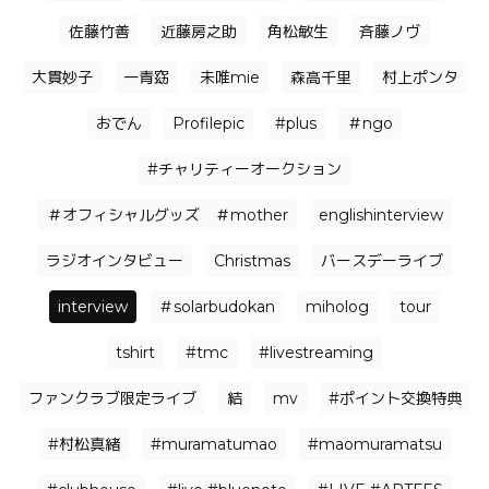
佐藤竹善
近藤房之助
角松敏生
⻫藤ノヴ
大貫妙子
一青窈
未唯mie
森高千里
村上ポンタ
おでん
Profilepic
#plus
＃ngo
#チャリティーオークション
＃オフィシャルグッズ ＃mother
englishinterview
ラジオインタビュー
Christmas
バースデーライブ
interview
＃solarbudokan
miholog
tour
tshirt
#tmc
#livestreaming
ファンクラブ限定ライブ
結
mv
#ポイント交換特典
#村松真緒
#muramatumao
#maomuramatsu