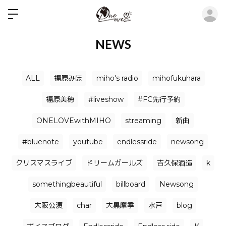
ロ
NEWS
ALL
福原みほ
miho's radio
mihofukuhara
福原美穂
#liveshow
#FC先行予約
ONELOVEwithMIHO
streaming
新曲
#bluenote
youtube
endlessride
newsong
クリスマスライブ
ドリームガールズ
吉久保酒造
k
somethingbeautiful
billboard
Newsong
大阪公演
char
大黒摩季
水戸
blog