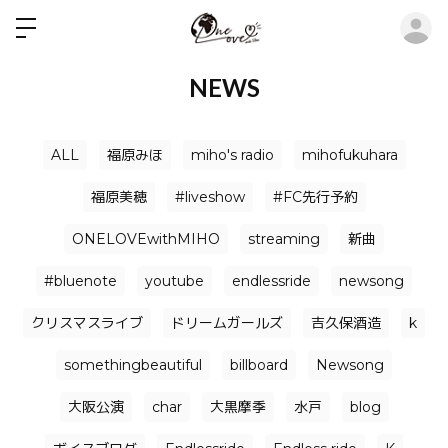
ロ
NEWS
ALL
福原みほ
miho's radio
mihofukuhara
福原美穂
#liveshow
#FC先行予約
ONELOVEwithMIHO
streaming
新曲
#bluenote
youtube
endlessride
newsong
クリスマスライブ
ドリームガールズ
吉久保酒造
k
somethingbeautiful
billboard
Newsong
大阪公演
char
大黒摩季
水戸
blog