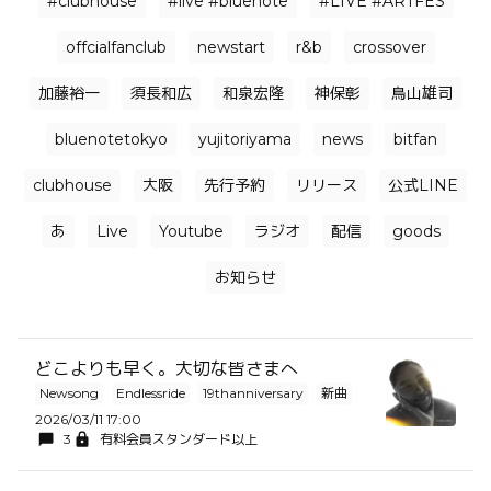
#clubhouse
#live #bluenote
#LIVE #ARTFES
offcialfanclub
newstart
r&b
crossover
加藤裕一
須長和広
和泉宏隆
神保彰
鳥山雄司
bluenotetokyo
yujitoriyama
news
bitfan
clubhouse
大阪
先行予約
リリース
公式LINE
あ
Live
Youtube
ラジオ
配信
goods
お知らせ
どこよりも早く。大切な皆さまへ
Newsong
Endlessride
19thanniversary
新曲
2026/03/11 17:00
3
有料会員スタンダード以上