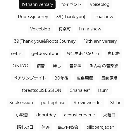
19thanniversary
fcイベント
Voiseblog
Roots&journey
39(Thank you)
I'mashow
Voiceblog
有楽町
I'm a show
39(Thank you)&Roots Journey
19th anniversary
setlist
getdowntour
今年もありがとう
恵比寿
ONKYO
結音
醸し
音彩酒
みんなの音楽祭
ペアリングナイト
80年後
広島原爆
長崎原爆
forestsoulSESSION
Chanaleaf
Isumi
Soulsession
purtlephase
Steviewonder
Shiho
小坂忠
debutday
acousticreverie
火曜日
晴れの日
休み
島之内教会
billboardjapan