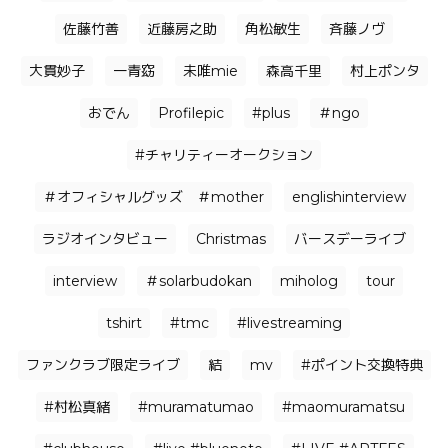
佐藤竹善
近藤房之助
角松敏生
⻫藤ノヴ
大貫妙子
一青窈
未唯mie
森高千里
村上ポンタ
おでん
Profilepic
#plus
＃ngo
#チャリティーオークション
＃オフィシャルグッズ ＃mother
englishinterview
ラジオインタビュー
Christmas
バースデーライブ
interview
＃solarbudokan
miholog
tour
tshirt
#tmc
#livestreaming
ファンクラブ限定ライブ
結
mv
#ポイント交換特典
#村松真緒
#muramatumao
#maomuramatsu