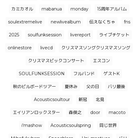
カミカオル
mabanua
monday
15周年アルバム
soulextremelive
newlivealbum
伝えなくちゃ
fns
2025
soulfunksession
livereport
ライブチケット
onlinestore
livecd
クリスマスソングクリスマスソング
クリスマスビックコンサート
エスコン
SOULFUNKSESSION
フルバンド
ゲストK
秋のビルボードツアー
夏休み
父の日
バリ最後
Acousticsoultour
新冠
北見
エイリアンロックスター
森俊之
door
macoto
i'mashow
Acousticsoulspring
同じ世界