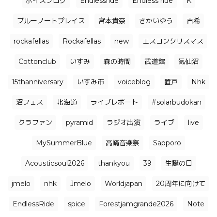
ボイスブログ
Endlessride
Endless ride
K
ブルーノートプレイス
宮本貴奈
さかいゆう
古希
rockafellas
Rockafellas
new
エスコンクリスマス
Cottonclub
いすみ
森の時間
武道館
気仙沼
15thanniversary
いすみ市
voiceblog
置戸
Nhk
沼フェス
北海道
ライブレポート
#solarbudokan
クラファン
pyramid
ラジオ出演
ライブ
live
MySummerBlue
高崎音楽祭
Sapporo
Acousticsoul2026
thankyou
39
生誕の日
jmelo
nhk
Jmelo
Worldjapan
20周年に向けて
EndlessRide
spice
Forestjamgrande2026
Note