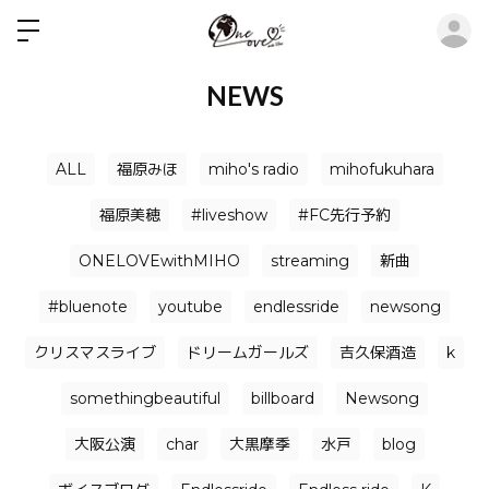
ロ
NEWS
ALL
福原みほ
miho's radio
mihofukuhara
福原美穂
#liveshow
#FC先行予約
ONELOVEwithMIHO
streaming
新曲
#bluenote
youtube
endlessride
newsong
クリスマスライブ
ドリームガールズ
吉久保酒造
k
somethingbeautiful
billboard
Newsong
大阪公演
char
大黒摩季
水戸
blog