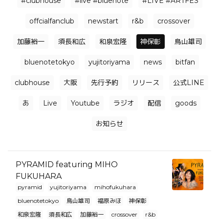
#clubhouse
#live #bluenote
#LIVE #ARTFES
offcialfanclub
newstart
r&b
crossover
加藤裕一
須長和広
和泉宏隆
神保彰
鳥山雄司
bluenotetokyo
yujitoriyama
news
bitfan
clubhouse
大阪
先行予約
リリース
公式LINE
あ
Live
Youtube
ラジオ
配信
goods
お知らせ
PYRAMID featuring MIHO
FUKUHARA
pyramid
yujitoriyama
mihofukuhara
bluenotetokyo
鳥山雄司
福原みほ
神保彰
和泉宏隆
須長和広
加藤裕一
crossover
r&b