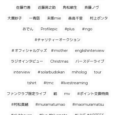
佐藤竹善
近藤房之助
角松敏生
⻫藤ノヴ
大貫妙子
一青窈
未唯mie
森高千里
村上ポンタ
おでん
Profilepic
#plus
＃ngo
#チャリティーオークション
＃オフィシャルグッズ ＃mother
englishinterview
ラジオインタビュー
Christmas
バースデーライブ
interview
＃solarbudokan
miholog
tour
tshirt
#tmc
#livestreaming
ファンクラブ限定ライブ
結
mv
#ポイント交換特典
#村松真緒
#muramatumao
#maomuramatsu