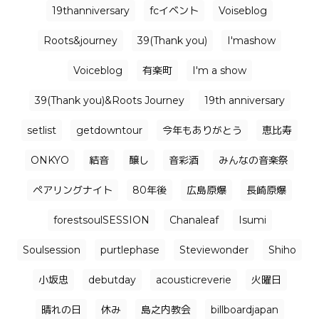
19thanniversary
fcイベント
Voiseblog
Roots&journey
39(Thank you)
I'mashow
Voiceblog
有楽町
I'm a show
39(Thank you)&Roots Journey
19th anniversary
setlist
getdowntour
今年もありがとう
恵比寿
ONKYO
結音
醸し
音彩酒
みんなの音楽祭
ペアリングナイト
80年後
広島原爆
長崎原爆
forestsoulSESSION
Chanaleaf
Isumi
Soulsession
purtlephase
Steviewonder
Shiho
小坂忠
debutday
acousticreverie
火曜日
晴れの日
休み
島之内教会
billboardjapan