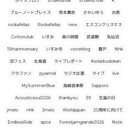
ボイスブログ
Endlessride
Endless ride
K
ブルーノートプレイス
宮本貴奈
さかいゆう
古希
rockafellas
Rockafellas
new
エスコンクリスマス
Cottonclub
いすみ
森の時間
武道館
気仙沼
15thanniversary
いすみ市
voiceblog
置戸
Nhk
沼フェス
北海道
ライブレポート
#solarbudokan
クラファン
pyramid
ラジオ出演
ライブ
live
MySummerBlue
高崎音楽祭
Sapporo
Acousticsoul2026
thankyou
39
生誕の日
jmelo
nhk
Jmelo
Worldjapan
20周年に向けて
EndlessRide
spice
Forestjamgrande2026
Note