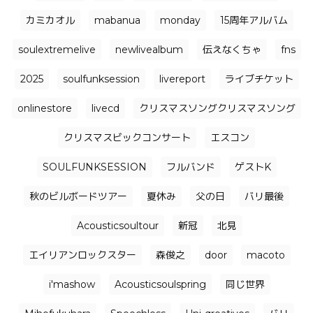
カミカオル
mabanua
monday
15周年アルバム
soulextremelive
newlivealbum
伝えなくちゃ
fns
2025
soulfunksession
livereport
ライブチケット
onlinestore
livecd
クリスマスソングクリスマスソング
クリスマスビックコンサート
エスコン
SOULFUNKSESSION
フルバンド
ゲストK
秋のビルボードツアー
夏休み
父の日
バリ最後
Acousticsoultour
新冠
北見
エイリアンロックスター
森俊之
door
macoto
i'mashow
Acousticsoulspring
同じ世界