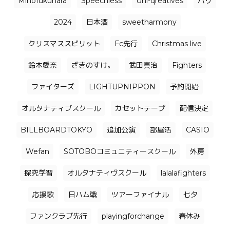
Mihofukuhara
Speechless
Uni-qreatives
バリ
2024
日本酒
sweetharmony
クリスマススピリット
Fc先行
Christmas live
鈴木愛奈
ざきのすけ。
武田真治
Fighters
ファイターズ
LIGHTUPNIPPON
予約開始
オルタナティブスクール
カセットテープ
配信決定
BILLBOARDTOKYO
追加公演
部屋活
CASIO
Wefan
SOTOBOコミュニティースクール
外房
探究学習
オルタナティヴスクール
lalalafighters
応援歌
日ハム戦
ツアーファイナル
七夕
ファンクラブ先行
playingforchange
春休み