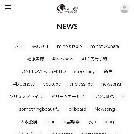
ロ
NEWS
ALL
福原みほ
miho's radio
mihofukuhara
福原美穂
#liveshow
#FC先行予約
ONELOVEwithMIHO
streaming
新曲
#bluenote
youtube
endlessride
newsong
クリスマスライブ
ドリームガールズ
吉久保酒造
k
somethingbeautiful
billboard
Newsong
大阪公演
char
大黒摩季
水戸
blog