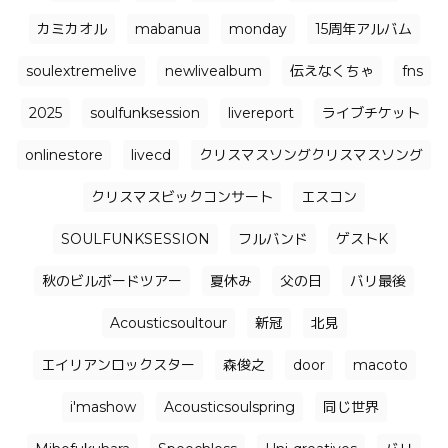
カミカオル
mabanua
monday
15周年アルバム
soulextremelive
newlivealbum
伝えなくちゃ
fns
2025
soulfunksession
livereport
ライブチケット
onlinestore
livecd
クリスマスソングクリスマスソング
クリスマスビックコンサート
エスコン
SOULFUNKSESSION
フルバンド
ゲストK
秋のビルボードツアー
夏休み
父の日
バリ最後
Acousticsoultour
新冠
北見
エイリアンロックスター
森俊之
door
macoto
i'mashow
Acousticsoulspring
同じ世界