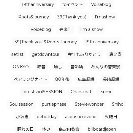
19thanniversary
fcイベント
Voiseblog
Roots&journey
39(Thank you)
I'mashow
Voiceblog
有楽町
I'm a show
39(Thank you)&Roots Journey
19th anniversary
setlist
getdowntour
今年もありがとう
恵比寿
ONKYO
結音
醸し
音彩酒
みんなの音楽祭
ペアリングナイト
80年後
広島原爆
長崎原爆
forestsoulSESSION
Chanaleaf
Isumi
Soulsession
purtlephase
Steviewonder
Shiho
小坂忠
debutday
acousticreverie
火曜日
晴れの日
休み
島之内教会
billboardjapan