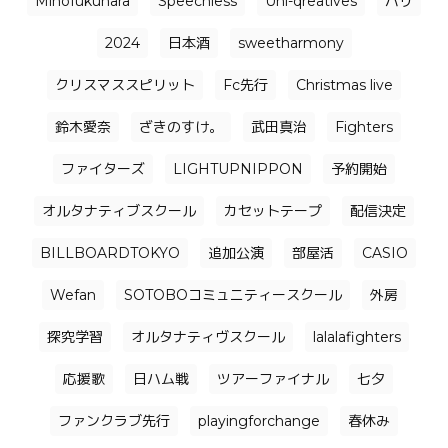
Mihofukuhara
Speechless
Uni-qreatives
バリ
2024
日本酒
sweetharmony
クリスマススピリット
Fc先行
Christmas live
鈴木愛奈
ざきのすけ。
武田真治
Fighters
ファイターズ
LIGHTUPNIPPON
予約開始
オルタナティブスクール
カセットテープ
配信決定
BILLBOARDTOKYO
追加公演
部屋活
CASIO
Wefan
SOTOBOコミュニティースクール
外房
探究学習
オルタナティヴスクール
lalalafighters
応援歌
日ハム戦
ツアーファイナル
七夕
ファンクラブ先行
playingforchange
春休み