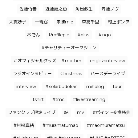
佐藤竹善
近藤房之助
角松敏生
⻫藤ノヴ
大貫妙子
一青窈
未唯mie
森高千里
村上ポンタ
おでん
Profilepic
#plus
＃ngo
#チャリティーオークション
＃オフィシャルグッズ ＃mother
englishinterview
ラジオインタビュー
Christmas
バースデーライブ
interview
＃solarbudokan
miholog
tour
tshirt
#tmc
#livestreaming
ファンクラブ限定ライブ
結
mv
#ポイント交換特典
#村松真緒
#muramatumao
#maomuramatsu