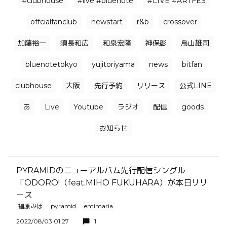
#clubhouse
#live #bluenote
#LIVE #ARTFES
offcialfanclub
newstart
r&b
crossover
加藤裕一
須長和広
和泉宏隆
神保彰
鳥山雄司
bluenotetokyo
yujitoriyama
news
bitfan
clubhouse
大阪
先行予約
リリース
公式LINE
あ
Live
Youtube
ラジオ
配信
goods
お知らせ
PYRAMIDのニューアルバム先行配信シングル
「ODORO!（feat.MIHO FUKUHARA）が本日リリ
ース
福原みほ
pyramid
emimaria
2022/08/03 01:27
1