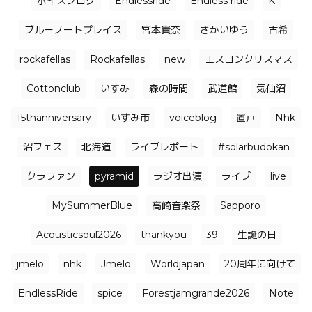
ボイスブログ
Endlessride
Endless ride
K
ブルーノートプレイス
宮本貴奈
さかいゆう
古希
rockafellas
Rockafellas
new
エスコンクリスマス
Cottonclub
いすみ
森の時間
武道館
気仙沼
15thanniversary
いすみ市
voiceblog
置戸
Nhk
沼フェス
北海道
ライブレポート
#solarbudokan
クラファン
pyramid
ラジオ出演
ライブ
live
MySummerBlue
高崎音楽祭
Sapporo
Acousticsoul2026
thankyou
39
生誕の日
jmelo
nhk
Jmelo
Worldjapan
20周年に向けて
EndlessRide
spice
Forestjamgrande2026
Note