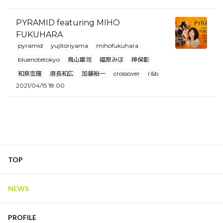
PYRAMID featuring MIHO
FUKUHARA
pyramid
yujitoriyama
mihofukuhara
bluenotetokyo
鳥山雄司
福原みほ
神保彰
和泉宏隆
須長和広
加藤裕一
crossover
r&b
2021/04/15 18:00
TOP
NEWS
PROFILE