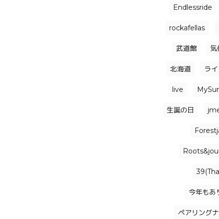
Endlessride
rockafellas
武道館
気
北海道
ライ
live
MySu
生誕の日
jm
Forest
Roots&jou
39(Th
今年もあ
ペアリングナ