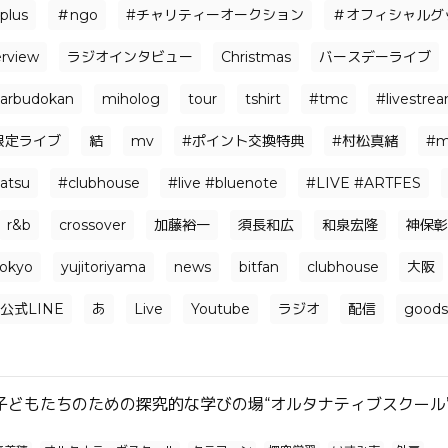
plus
＃ngo
#チャリティーオークション
＃オフィシャルグッ
erview
ラジオインタビュー
Christmas
バースデーライブ
arbudokan
miholog
tour
tshirt
#tmc
#livestre
限定ライブ
結
mv
#ポイント交換特典
#村松真緒
#m
atsu
#clubhouse
#live #bluenote
#LIVE #ARTFES
r&b
crossover
加藤裕一
須長和広
和泉宏隆
神保彰
tokyo
yujitoriyama
news
bitfan
clubhouse
大阪
公式LINE
あ
Live
Youtube
ラジオ
配信
goods
子どもたちのための探究的な学びの場“オルタナティブスクール