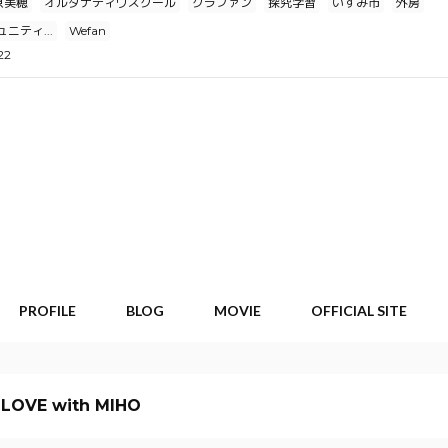
原美穂
オルタナティヴスクール
クラファン
探究学習
いすみ市
外房
ニティ...
Wefan
22
PROFILE
BLOG
MOVIE
OFFICIAL SITE
 LOVE with MIHO