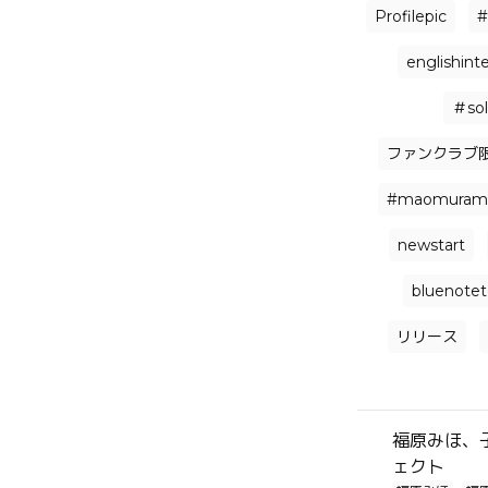
Profilepic
#
englishint
＃sol
ファンクラブ
#maomuram
newstart
bluenote
リリース
福原みほ、
ェクト