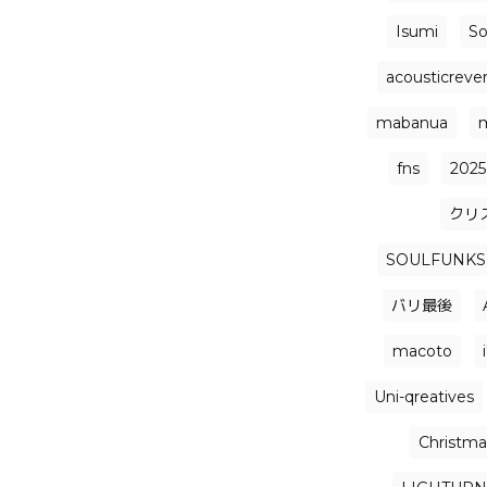
Isumi
So
acousticrever
mabanua
fns
2025
クリ
SOULFUNKS
バリ最後
macoto
Uni-qreatives
Christmas