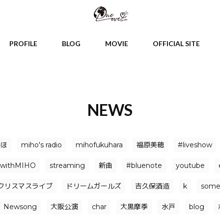
PROFILE
BLOG
MOVIE
OFFICIAL SITE
NEWS
みほ
miho's radio
mihofukuhara
福原美穂
#liveshow
withMIHO
streaming
新曲
#bluenote
youtube
クリスマスライブ
ドリームガールズ
吉久保酒造
k
somet
Newsong
大阪公演
char
大黒摩季
水戸
blog