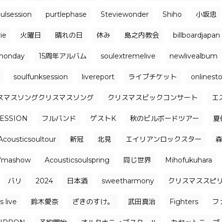
ulsession
purtlephase
Steviewonder
Shiho
小坂忠
ie
火曜日
晴れの日
休み
島之内教会
billboardjapan
monday
15周年アルバム
soulextremelive
newlivealbum
soulfunksession
livereport
ライブチケット
onlinest
スマスソングクリスマスソング
クリスマスビックコンサート
エ
ESSION
フルバンド
ゲストK
秋のビルボードツアー
夏
Acousticsoultour
新冠
北見
エイリアンロックスター
i'mashow
Acousticsoulspring
同じ世界
Mihofukuhara
バリ
2024
日本酒
sweetharmony
クリスマススピ
 live
鈴木愛奈
ざきのすけ。
武田真治
Fighters
フ