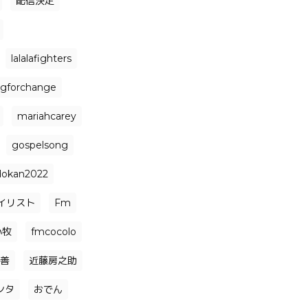
配信決定
lalalafighters
ngforchange
mariahcarey
gospelsong
dokan2022
イリスト
Fm
小牧
fmcocolo
善
近藤房之助
ンタ
おでん