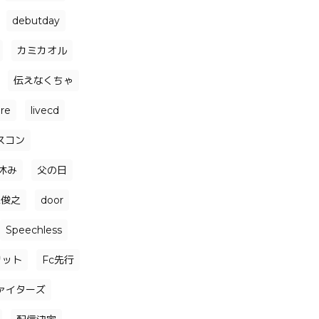
debutday
カミカオル
伝えなくちゃ
ore
livecd
スコン
休み
父の日
森俊之
door
Speechless
リット
Fc先行
ァイターズ