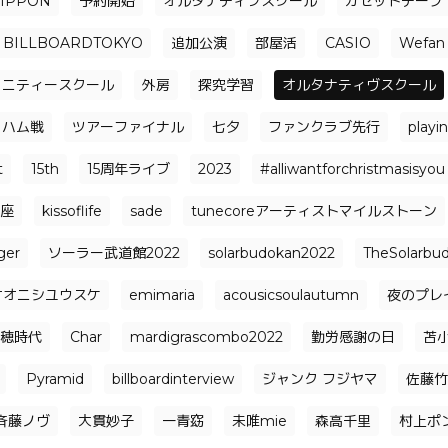
NIPPON
予約開始
オルタナティブスクール
カセットテープ
BILLBOARDTOKYO
追加公演
部屋活
CASIO
Wefan
ュニティースクール
外房
探究学習
オルタナティヴスクール
日ハム戦
ツアーファイナル
七夕
ファンクラブ先行
playi
t
15th
15周年ライブ
2023
#alliwantforchristmasisyou
座
kissoflife
sade
tunecoreアーティストマイルストーン
ger
ソーラー武道館2022
solarbudokan2022
TheSolarbu
オオニシユウスケ
emimaria
acousicsoulautumn
夜のプレ
穂時代
Char
mardigrascombo2022
勤労感謝の日
苫
Pyramid
billboardinterview
ジャンク フジヤマ
佐藤竹
⻫藤ノヴ
大貫妙子
一青窈
未唯mie
森高千里
村上ポ