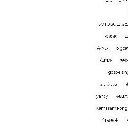
LIGHTUP
SOTOBOコミ
応援歌
春休み
bigca
御園座
博多
gospelsin
ミラクル5
yancy
福原美
Kamasamikong
角松敏生