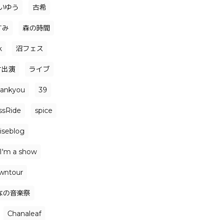
いゆう
古希
すみ
森の時間
k
沼フェス
オ出演
ライブ
hankyou
39
ssRide
spice
iseblog
I'm a show
wntour
なの音楽祭
Chanaleaf