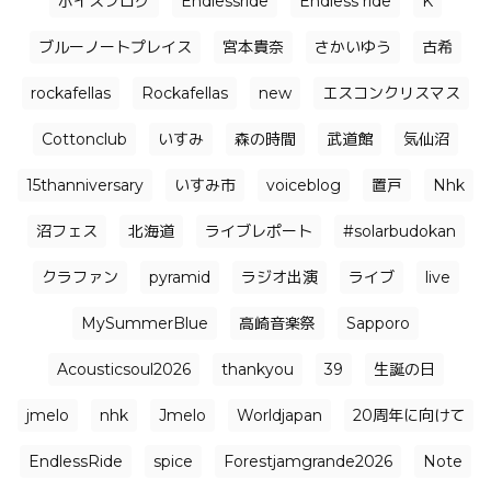
ボイスブログ
Endlessride
Endless ride
K
ブルーノートプレイス
宮本貴奈
さかいゆう
古希
rockafellas
Rockafellas
new
エスコンクリスマス
Cottonclub
いすみ
森の時間
武道館
気仙沼
15thanniversary
いすみ市
voiceblog
置戸
Nhk
沼フェス
北海道
ライブレポート
#solarbudokan
クラファン
pyramid
ラジオ出演
ライブ
live
MySummerBlue
高崎音楽祭
Sapporo
Acousticsoul2026
thankyou
39
生誕の日
jmelo
nhk
Jmelo
Worldjapan
20周年に向けて
EndlessRide
spice
Forestjamgrande2026
Note