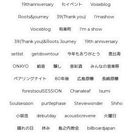
19thanniversary
fcイベント
Voiseblog
Roots&journey
39(Thank you)
I'mashow
Voiceblog
有楽町
I'm a show
39(Thank you)&Roots Journey
19th anniversary
setlist
getdowntour
今年もありがとう
恵比寿
ONKYO
結音
醸し
音彩酒
みんなの音楽祭
ペアリングナイト
80年後
広島原爆
長崎原爆
forestsoulSESSION
Chanaleaf
Isumi
Soulsession
purtlephase
Steviewonder
Shiho
小坂忠
debutday
acousticreverie
火曜日
晴れの日
休み
島之内教会
billboardjapan