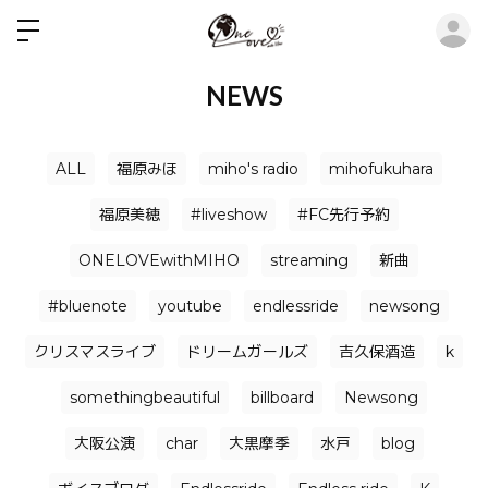
ロ
NEWS
ALL
福原みほ
miho's radio
mihofukuhara
福原美穂
#liveshow
#FC先行予約
ONELOVEwithMIHO
streaming
新曲
#bluenote
youtube
endlessride
newsong
クリスマスライブ
ドリームガールズ
吉久保酒造
k
somethingbeautiful
billboard
Newsong
大阪公演
char
大黒摩季
水戸
blog