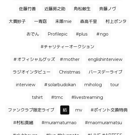
佐藤竹善
近藤房之助
角松敏生
⻫藤ノヴ
大貫妙子
一青窈
未唯mie
森高千里
村上ポンタ
おでん
Profilepic
#plus
＃ngo
#チャリティーオークション
＃オフィシャルグッズ ＃mother
englishinterview
ラジオインタビュー
Christmas
バースデーライブ
interview
＃solarbudokan
miholog
tour
tshirt
#tmc
#livestreaming
ファンクラブ限定ライブ
結
mv
#ポイント交換特典
#村松真緒
#muramatumao
#maomuramatsu