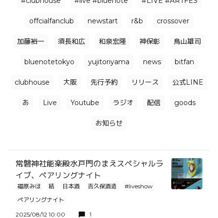
#clubhouse
#live #bluenote
#LIVE #ARTFES
offcialfanclub
newstart
r&b
crossover
加藤裕一
須長和広
和泉宏隆
神保彰
鳥山雄司
bluenotetokyo
yujitoriyama
news
bitfan
clubhouse
大阪
先行予約
リリース
公式LINE
あ
Live
Youtube
ラジオ
配信
goods
お知らせ
常磐神社能楽殿水戸門のまえスペシャルラ
イブ、ペアリングナイト
福原みほ
結
日本酒
吉久保酒造
#liveshow
ペアリングナイト
2025/08/12 10:00
1