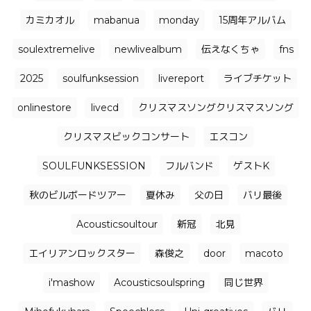
カミカオル
mabanua
monday
15周年アルバム
soulextremelive
newlivealbum
伝えなくちゃ
fns
2025
soulfunksession
livereport
ライブチケット
onlinestore
livecd
クリスマスソングクリスマスソング
クリスマスビックコンサート
エスコン
SOULFUNKSESSION
フルバンド
ゲストK
秋のビルボードツアー
夏休み
父の日
バリ最後
Acousticsoultour
新冠
北見
エイリアンロックスター
森俊之
door
macoto
i'mashow
Acousticsoulspring
同じ世界