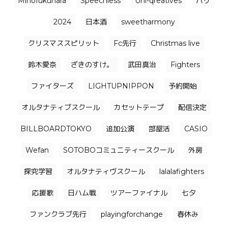
Mihofukuhara
Speechless
Uni-qreatives
バリ
2024
日本酒
sweetharmony
クリスマススピリット
Fc先行
Christmas live
鈴木愛奈
ざきのすけ。
武田真治
Fighters
ファイターズ
LIGHTUPNIPPON
予約開始
オルタナティブスクール
カセットテープ
配信決定
BILLBOARDTOKYO
追加公演
部屋活
CASIO
Wefan
SOTOBOコミュニティースクール
外房
探究学習
オルタナティヴスクール
lalalafighters
応援歌
日ハム戦
ツアーファイナル
七夕
ファンクラブ先行
playingforchange
春休み