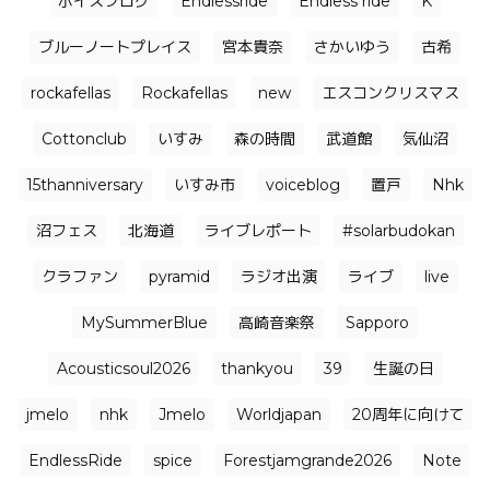
ボイスブログ
Endlessride
Endless ride
K
ブルーノートプレイス
宮本貴奈
さかいゆう
古希
rockafellas
Rockafellas
new
エスコンクリスマス
Cottonclub
いすみ
森の時間
武道館
気仙沼
15thanniversary
いすみ市
voiceblog
置戸
Nhk
沼フェス
北海道
ライブレポート
#solarbudokan
クラファン
pyramid
ラジオ出演
ライブ
live
MySummerBlue
高崎音楽祭
Sapporo
Acousticsoul2026
thankyou
39
生誕の日
jmelo
nhk
Jmelo
Worldjapan
20周年に向けて
EndlessRide
spice
Forestjamgrande2026
Note