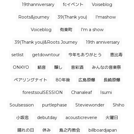
19thanniversary
fcイベント
Voiseblog
Roots&journey
39(Thank you)
I'mashow
Voiceblog
有楽町
I'm a show
39(Thank you)&Roots Journey
19th anniversary
setlist
getdowntour
今年もありがとう
恵比寿
ONKYO
結音
醸し
音彩酒
みんなの音楽祭
ペアリングナイト
80年後
広島原爆
長崎原爆
forestsoulSESSION
Chanaleaf
Isumi
Soulsession
purtlephase
Steviewonder
Shiho
小坂忠
debutday
acousticreverie
火曜日
晴れの日
休み
島之内教会
billboardjapan