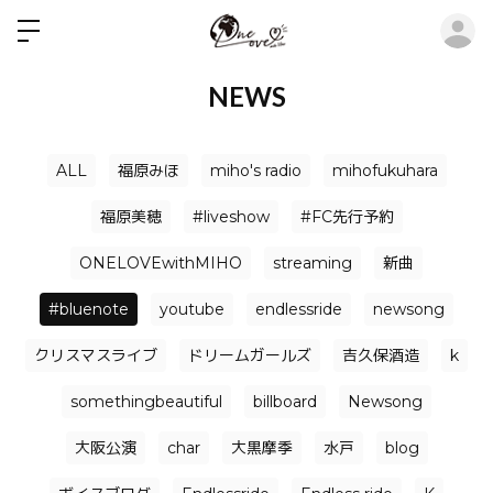
ロ
NEWS
ALL
福原みほ
miho's radio
mihofukuhara
福原美穂
#liveshow
#FC先行予約
ONELOVEwithMIHO
streaming
新曲
#bluenote
youtube
endlessride
newsong
クリスマスライブ
ドリームガールズ
吉久保酒造
k
somethingbeautiful
billboard
Newsong
大阪公演
char
大黒摩季
水戸
blog