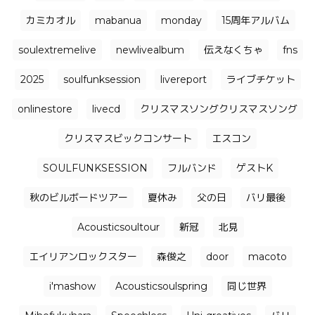
カミカオル
mabanua
monday
15周年アルバム
soulextremelive
newlivealbum
伝えなくちゃ
fns
2025
soulfunksession
livereport
ライブチケット
onlinestore
livecd
クリスマスソングクリスマスソング
クリスマスビックコンサート
エスコン
SOULFUNKSESSION
フルバンド
ゲストK
秋のビルボードツアー
夏休み
父の日
バリ最後
Acousticsoultour
新冠
北見
エイリアンロックスター
森俊之
door
macoto
i'mashow
Acousticsoulspring
同じ世界