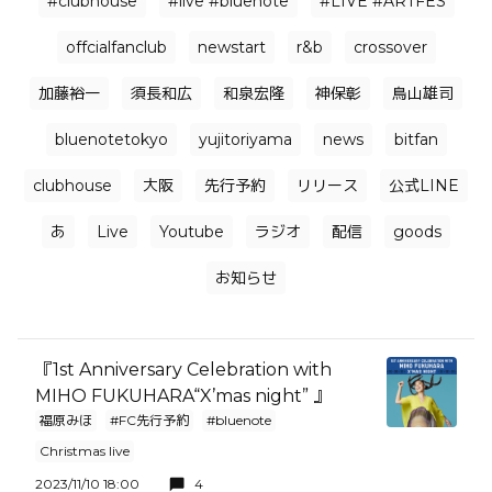
#clubhouse
#live #bluenote
#LIVE #ARTFES
offcialfanclub
newstart
r&b
crossover
加藤裕一
須長和広
和泉宏隆
神保彰
鳥山雄司
bluenotetokyo
yujitoriyama
news
bitfan
clubhouse
大阪
先行予約
リリース
公式LINE
あ
Live
Youtube
ラジオ
配信
goods
お知らせ
『1st Anniversary Celebration with
MIHO FUKUHARA“X’mas night” 』
福原みほ
#FC先行予約
#bluenote
Christmas live
2023/11/10 18:00
4