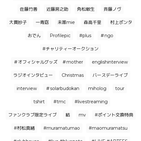
佐藤竹善
近藤房之助
角松敏生
⻫藤ノヴ
大貫妙子
一青窈
未唯mie
森高千里
村上ポンタ
おでん
Profilepic
#plus
＃ngo
#チャリティーオークション
＃オフィシャルグッズ ＃mother
englishinterview
ラジオインタビュー
Christmas
バースデーライブ
interview
＃solarbudokan
miholog
tour
tshirt
#tmc
#livestreaming
ファンクラブ限定ライブ
結
mv
#ポイント交換特典
#村松真緒
#muramatumao
#maomuramatsu