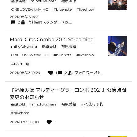
福原美穂
mihofukuhara
福原みほ
ONELOVEwithMIHO
#bluenote
#liveshow
2021/08/06 14:21
2
有料会員スタンダード以上
Mardi Gras Combo 2021 Streaming
mihofukuhara
福原みほ
福原美穂
ONELOVEwithMIHO
#bluenote
#liveshow
streaming
2021/08/03 19:24
1
2
フォロワー以上
『福原みほ マルディ・グラ・コンボ 2021』公演時間
変更のお知らせ
福原みほ
mihofukuhara
福原美穂
#FC先行予約
#bluenote
2021/07/15 16:00
1