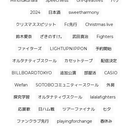
Mihofukuhara
Speechless
Uni-qreatives
バリ
2024
日本酒
sweetharmony
クリスマススピリット
Fc先行
Christmas live
鈴木愛奈
ざきのすけ。
武田真治
Fighters
ファイターズ
LIGHTUPNIPPON
予約開始
オルタナティブスクール
カセットテープ
配信決定
BILLBOARDTOKYO
追加公演
部屋活
CASIO
Wefan
SOTOBOコミュニティースクール
外房
探究学習
オルタナティヴスクール
lalalafighters
応援歌
日ハム戦
ツアーファイナル
七夕
ファンクラブ先行
playingforchange
春休み