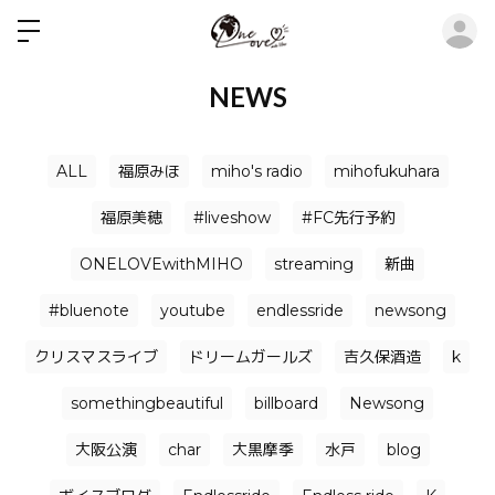
ロ
NEWS
ALL
福原みほ
miho's radio
mihofukuhara
福原美穂
#liveshow
#FC先行予約
ONELOVEwithMIHO
streaming
新曲
#bluenote
youtube
endlessride
newsong
クリスマスライブ
ドリームガールズ
吉久保酒造
k
somethingbeautiful
billboard
Newsong
大阪公演
char
大黒摩季
水戸
blog