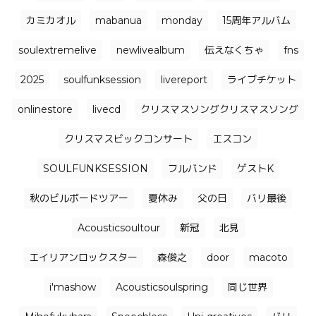
カミカオル
mabanua
monday
15周年アルバム
soulextremelive
newlivealbum
伝えなくちゃ
fns
2025
soulfunksession
livereport
ライブチケット
onlinestore
livecd
クリスマスソングクリスマスソング
クリスマスビックコンサート
エスコン
SOULFUNKSESSION
フルバンド
ゲストK
秋のビルボードツアー
夏休み
父の日
バリ最後
Acousticsoultour
新冠
北見
エイリアンロックスター
森俊之
door
macoto
i'mashow
Acousticsoulspring
同じ世界