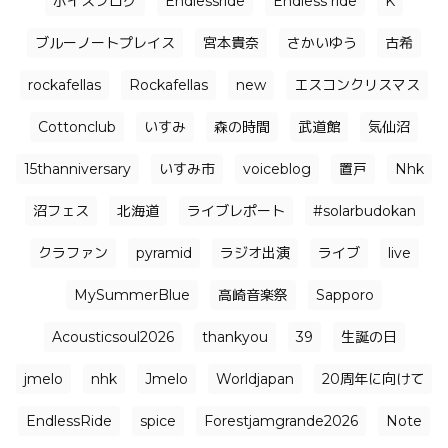
ボイスブログ
Endlessride
Endless ride
K
ブルーノートプレイス
宮本貴奈
さかいゆう
古希
rockafellas
Rockafellas
new
エスコンクリスマス
Cottonclub
いすみ
森の時間
武道館
気仙沼
15thanniversary
いすみ市
voiceblog
置戸
Nhk
沼フェス
北海道
ライブレポート
#solarbudokan
クラファン
pyramid
ラジオ出演
ライブ
live
MySummerBlue
高崎音楽祭
Sapporo
Acousticsoul2026
thankyou
39
生誕の日
jmelo
nhk
Jmelo
Worldjapan
20周年に向けて
EndlessRide
spice
Forestjamgrande2026
Note