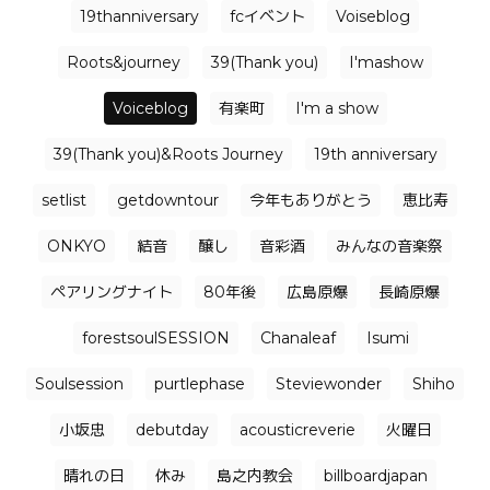
19thanniversary
fcイベント
Voiseblog
Roots&journey
39(Thank you)
I'mashow
Voiceblog
有楽町
I'm a show
39(Thank you)&Roots Journey
19th anniversary
setlist
getdowntour
今年もありがとう
恵比寿
ONKYO
結音
醸し
音彩酒
みんなの音楽祭
ペアリングナイト
80年後
広島原爆
長崎原爆
forestsoulSESSION
Chanaleaf
Isumi
Soulsession
purtlephase
Steviewonder
Shiho
小坂忠
debutday
acousticreverie
火曜日
晴れの日
休み
島之内教会
billboardjapan