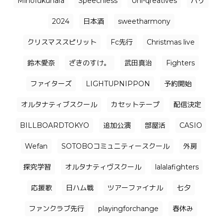
Mihofukuhara
Speechless
Uni-qreatives
バリ
2024
日本酒
sweetharmony
クリスマススピリット
Fc先行
Christmas live
鈴木愛奈
ざきのすけ。
武田真治
Fighters
ファイターズ
LIGHTUPNIPPON
予約開始
オルタナティブスクール
カセットテープ
配信決定
BILLBOARDTOKYO
追加公演
部屋活
CASIO
Wefan
SOTOBOコミュニティースクール
外房
探究学習
オルタナティヴスクール
lalalafighters
応援歌
日ハム戦
ツアーファイナル
七夕
ファンクラブ先行
playingforchange
春休み