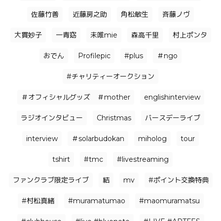
佐藤竹善
近藤房之助
角松敏生
⻫藤ノヴ
大貫妙子
一青窈
未唯mie
森高千里
村上ポンタ
おでん
Profilepic
#plus
＃ngo
#チャリティーオークション
＃オフィシャルグッズ ＃mother
englishinterview
ラジオインタビュー
Christmas
バースデーライブ
interview
＃solarbudokan
miholog
tour
tshirt
#tmc
#livestreaming
ファンクラブ限定ライブ
結
mv
#ポイント交換特典
#村松真緒
#muramatumao
#maomuramatsu