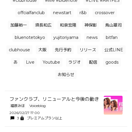
#clubhouse
#live #bluenote
#LIVE #ARTFES
offcialfanclub
newstart
r&b
crossover
加藤裕一
須長和広
和泉宏隆
神保彰
鳥山雄司
bluenotetokyo
yujitoriyama
news
bitfan
clubhouse
大阪
先行予約
リリース
公式LINE
あ
Live
Youtube
ラジオ
配信
goods
お知らせ
ファンクラブ、リニューアルと今後の動き
福原みほ
Voiceblog
2026/02/27 17:00
3
プレミアムプラン以上