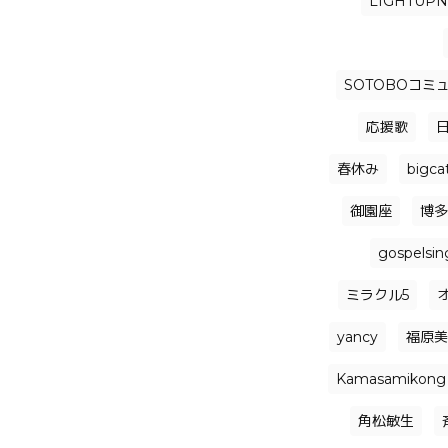
LIGHTUP
SOTOBOコミ
応援歌
春休み
bigca
御園座
博多
gospelsin
ミラクル5
yancy
福原美
Kamasamikong
角松敏生