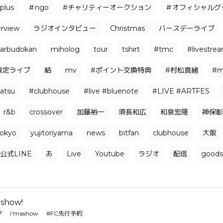
plus
＃ngo
#チャリティーオークション
＃オフィシャルグッ
erview
ラジオインタビュー
Christmas
バースデーライブ
arbudokan
miholog
tour
tshirt
#tmc
#livestre
限定ライブ
結
mv
#ポイント交換特典
#村松真緒
#m
atsu
#clubhouse
#live #bluenote
#LIVE #ARTFES
r&b
crossover
加藤裕一
須長和広
和泉宏隆
神保彰
tokyo
yujitoriyama
news
bitfan
clubhouse
大阪
公式LINE
あ
Live
Youtube
ラジオ
配信
goods
show!
夕
i'mashow
#FC先行予約