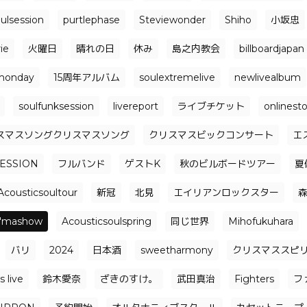
ulsession
purtlephase
Steviewonder
Shiho
小坂忠
ie
火曜日
晴れの日
休み
島之内教会
billboardjapan
monday
15周年アルバム
soulextremelive
newlivealbum
soulfunksession
livereport
ライブチケット
onlinest
スマスソングクリスマスソング
クリスマスビックコンサート
エ
ESSION
フルバンド
ゲストK
秋のビルボードツアー
夏
Acousticsoultour
新冠
北見
エイリアンロックスター
i'mashow
Acousticsoulspring
同じ世界
Mihofukuhara
バリ
2024
日本酒
sweetharmony
クリスマススピ
 live
鈴木愛奈
ざきのすけ。
武田真治
Fighters
フ