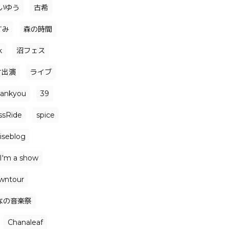
いゆう
古希
すみ
森の時間
k
沼フェス
オ出演
ライブ
hankyou
39
ssRide
spice
iseblog
I'm a show
wntour
なの音楽祭
Chanaleaf