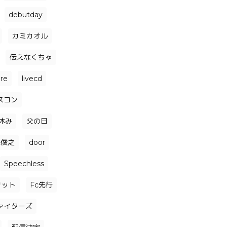
debutday
カミカオル
伝えなくちゃ
ore
livecd
スコン
休み
父の日
森俊之
door
Speechless
リット
Fc先行
ァイターズ