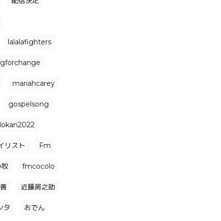
配信決定
lalalafighters
ngforchange
mariahcarey
gospelsong
dokan2022
イリスト
Fm
小牧
fmcocolo
善
近藤房之助
ンタ
おでん