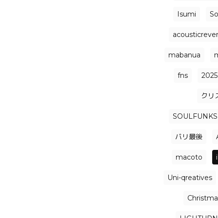
Isumi
So
acousticrever
mabanua
fns
2025
クリ
SOULFUNKS
バリ最後
macoto
Uni-qreatives
Christmas