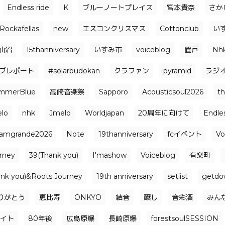
Endless ride
K
ブルーノートプレイス
宮本貴奈
さか
Rockafellas
new
エスコンクリスマス
Cottonclub
い
仙沼
15thanniversary
いすみ市
voiceblog
置戸
Nh
ブレポート
#solarbudokan
クラファン
pyramid
ラジ
mmerBlue
高崎音楽祭
Sapporo
Acousticsoul2026
t
elo
nhk
Jmelo
Worldjapan
20周年に向けて
Endle
jamgrande2026
Note
19thanniversary
fcイベント
Vo
rney
39(Thank you)
I'mashow
Voiceblog
有楽町
ank you)&Roots Journey
19th anniversary
setlist
getdo
りがとう
恵比寿
ONKYO
結音
醸し
音彩酒
みん
イト
80年後
広島原爆
長崎原爆
forestsoulSESSION