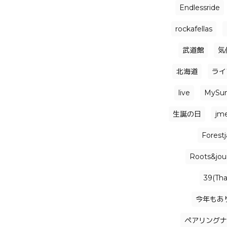
Endlessride
rockafellas
武道館
気
北海道
ライ
live
MySu
生誕の日
jm
Forest
Roots&jou
39(Th
今年もあ
ペアリングナ