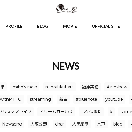
PROFILE
BLOG
MOVIE
OFFICIAL SITE
NEWS
みほ
miho's radio
mihofukuhara
福原美穂
#liveshow
withMIHO
streaming
新曲
#bluenote
youtube
クリスマスライブ
ドリームガールズ
吉久保酒造
k
somet
Newsong
大阪公演
char
大黒摩季
水戸
blog