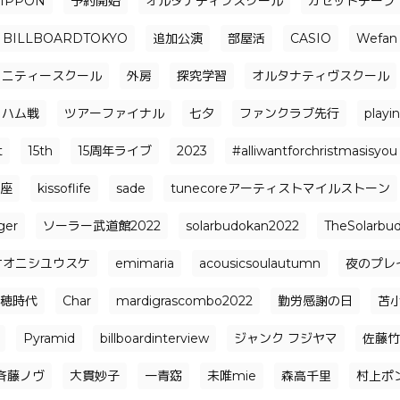
NIPPON
予約開始
オルタナティブスクール
カセットテープ
BILLBOARDTOKYO
追加公演
部屋活
CASIO
Wefan
ュニティースクール
外房
探究学習
オルタナティヴスクール
日ハム戦
ツアーファイナル
七夕
ファンクラブ先行
playi
t
15th
15周年ライブ
2023
#alliwantforchristmasisyou
座
kissoflife
sade
tunecoreアーティストマイルストーン
ger
ソーラー武道館2022
solarbudokan2022
TheSolarbu
オオニシユウスケ
emimaria
acousicsoulautumn
夜のプレ
穂時代
Char
mardigrascombo2022
勤労感謝の日
苫
Pyramid
billboardinterview
ジャンク フジヤマ
佐藤竹
⻫藤ノヴ
大貫妙子
一青窈
未唯mie
森高千里
村上ポ