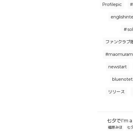
Profilepic
#
englishint
＃sol
ファンクラブ
#maomuram
newstart
bluenote
リリース
七夕でI'm a 
福原みほ
七