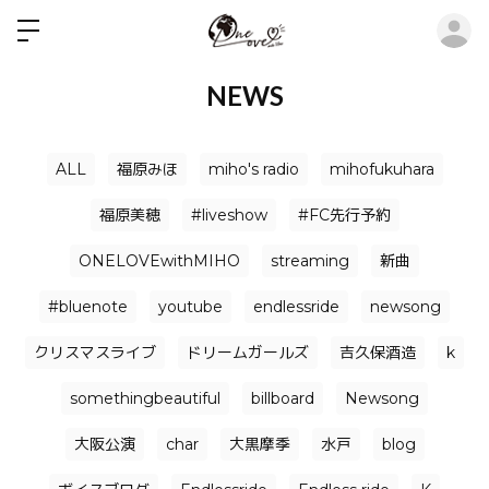
ロ
NEWS
ALL
福原みほ
miho's radio
mihofukuhara
福原美穂
#liveshow
#FC先行予約
ONELOVEwithMIHO
streaming
新曲
#bluenote
youtube
endlessride
newsong
クリスマスライブ
ドリームガールズ
吉久保酒造
k
somethingbeautiful
billboard
Newsong
大阪公演
char
大黒摩季
水戸
blog