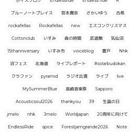
ボイスブログ
Endlessride
Endless ride
K
ブルーノートプレイス
宮本貴奈
さかいゆう
古希
rockafellas
Rockafellas
new
エスコンクリスマス
Cottonclub
いすみ
森の時間
武道館
気仙沼
15thanniversary
いすみ市
voiceblog
置戸
Nhk
沼フェス
北海道
ライブレポート
#solarbudokan
クラファン
pyramid
ラジオ出演
ライブ
live
MySummerBlue
高崎音楽祭
Sapporo
Acousticsoul2026
thankyou
39
生誕の日
jmelo
nhk
Jmelo
Worldjapan
20周年に向けて
EndlessRide
spice
Forestjamgrande2026
Note