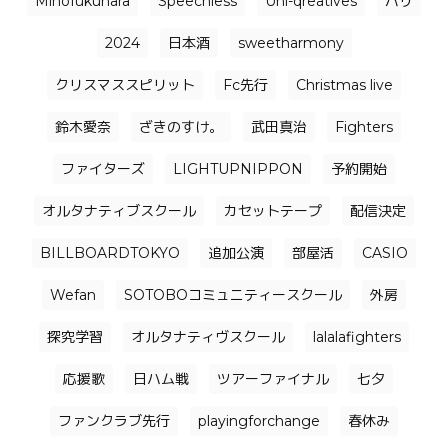
Mihofukuhara
Speechless
Uni-qreatives
バリ
2024
日本酒
sweetharmony
クリスマススピリット
Fc先行
Christmas live
鈴木愛奈
ざきのすけ。
武田真治
Fighters
ファイターズ
LIGHTUPNIPPON
予約開始
オルタナティブスクール
カセットテープ
配信決定
BILLBOARDTOKYO
追加公演
部屋活
CASIO
Wefan
SOTOBOコミュニティースクール
外房
探究学習
オルタナティヴスクール
lalalafighters
応援歌
日ハム戦
ツアーファイナル
七夕
ファンクラブ先行
playingforchange
春休み