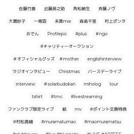
佐藤竹善
近藤房之助
角松敏生
⻫藤ノヴ
大貫妙子
一青窈
未唯mie
森高千里
村上ポンタ
おでん
Profilepic
#plus
＃ngo
#チャリティーオークション
＃オフィシャルグッズ ＃mother
englishinterview
ラジオインタビュー
Christmas
バースデーライブ
interview
＃solarbudokan
miholog
tour
tshirt
#tmc
#livestreaming
ファンクラブ限定ライブ
結
mv
#ポイント交換特典
#村松真緒
#muramatumao
#maomuramatsu