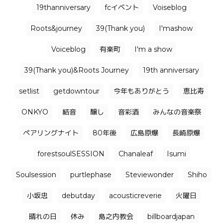
19thanniversary
fcイベント
Voiseblog
Roots&journey
39(Thank you)
I'mashow
Voiceblog
有楽町
I'm a show
39(Thank you)&Roots Journey
19th anniversary
setlist
getdowntour
今年もありがとう
恵比寿
ONKYO
結音
醸し
音彩酒
みんなの音楽祭
ペアリングナイト
80年後
広島原爆
長崎原爆
forestsoulSESSION
Chanaleaf
Isumi
Soulsession
purtlephase
Steviewonder
Shiho
小坂忠
debutday
acousticreverie
火曜日
晴れの日
休み
島之内教会
billboardjapan