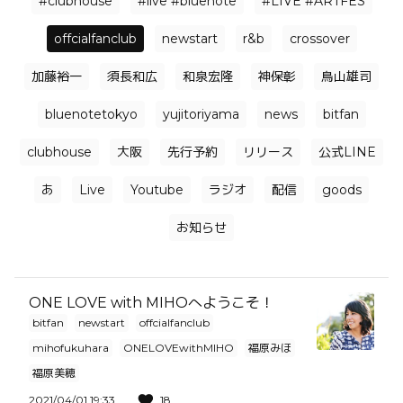
#clubhouse
#live #bluenote
#LIVE #ARTFES
offcialfanclub
newstart
r&b
crossover
加藤裕一
須長和広
和泉宏隆
神保彰
鳥山雄司
bluenotetokyo
yujitoriyama
news
bitfan
clubhouse
大阪
先行予約
リリース
公式LINE
あ
Live
Youtube
ラジオ
配信
goods
お知らせ
ONE LOVE with MIHOへようこそ！
bitfan
newstart
offcialfanclub
mihofukuhara
ONELOVEwithMIHO
福原みほ
福原美穂
2021/04/01 19:33
18