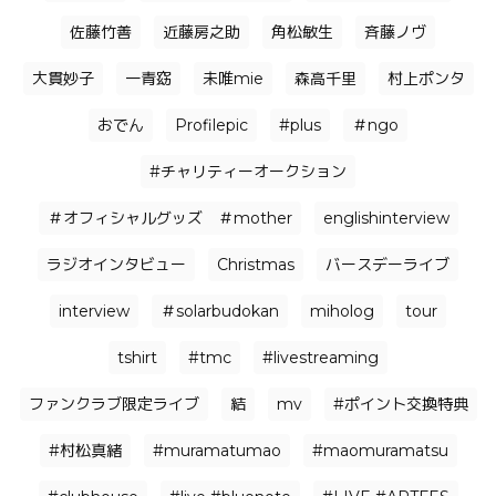
佐藤竹善
近藤房之助
角松敏生
⻫藤ノヴ
大貫妙子
一青窈
未唯mie
森高千里
村上ポンタ
おでん
Profilepic
#plus
＃ngo
#チャリティーオークション
＃オフィシャルグッズ ＃mother
englishinterview
ラジオインタビュー
Christmas
バースデーライブ
interview
＃solarbudokan
miholog
tour
tshirt
#tmc
#livestreaming
ファンクラブ限定ライブ
結
mv
#ポイント交換特典
#村松真緒
#muramatumao
#maomuramatsu