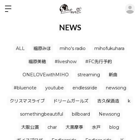
ロ
NEWS
ALL
福原みほ
miho's radio
mihofukuhara
福原美穂
#liveshow
#FC先行予約
ONELOVEwithMIHO
streaming
新曲
#bluenote
youtube
endlessride
newsong
クリスマスライブ
ドリームガールズ
吉久保酒造
k
somethingbeautiful
billboard
Newsong
大阪公演
char
大黒摩季
水戸
blog