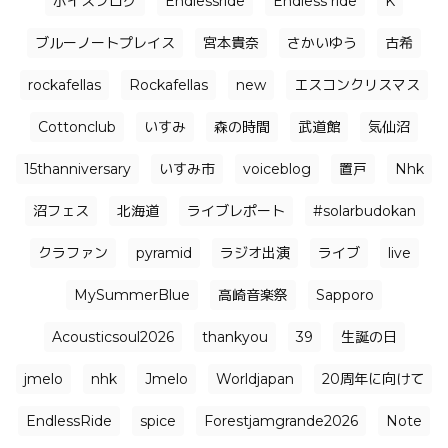
ボイスブログ
Endlessride
Endless ride
K
ブルーノートプレイス
宮本貴奈
さかいゆう
古希
rockafellas
Rockafellas
new
エスコンクリスマス
Cottonclub
いすみ
森の時間
武道館
気仙沼
15thanniversary
いすみ市
voiceblog
置戸
Nhk
沼フェス
北海道
ライブレポート
#solarbudokan
クラファン
pyramid
ラジオ出演
ライブ
live
MySummerBlue
高崎音楽祭
Sapporo
Acousticsoul2026
thankyou
39
生誕の日
jmelo
nhk
Jmelo
Worldjapan
20周年に向けて
EndlessRide
spice
Forestjamgrande2026
Note