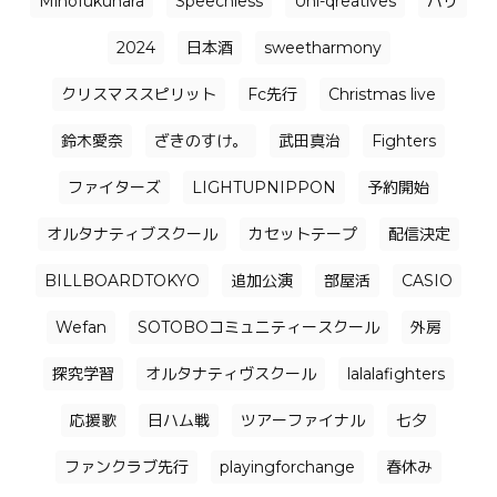
Mihofukuhara
Speechless
Uni-qreatives
バリ
2024
日本酒
sweetharmony
クリスマススピリット
Fc先行
Christmas live
鈴木愛奈
ざきのすけ。
武田真治
Fighters
ファイターズ
LIGHTUPNIPPON
予約開始
オルタナティブスクール
カセットテープ
配信決定
BILLBOARDTOKYO
追加公演
部屋活
CASIO
Wefan
SOTOBOコミュニティースクール
外房
探究学習
オルタナティヴスクール
lalalafighters
応援歌
日ハム戦
ツアーファイナル
七夕
ファンクラブ先行
playingforchange
春休み