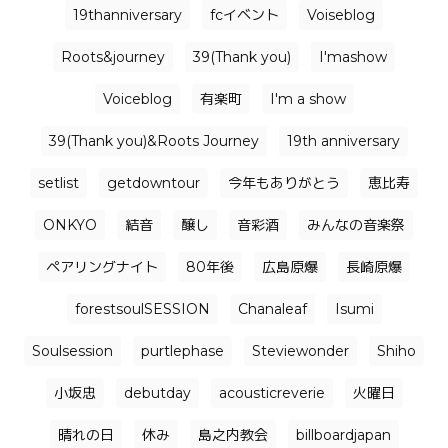
19thanniversary
fcイベント
Voiseblog
Roots&journey
39(Thank you)
I'mashow
Voiceblog
有楽町
I'm a show
39(Thank you)&Roots Journey
19th anniversary
setlist
getdowntour
今年もありがとう
恵比寿
ONKYO
結音
醸し
音彩酒
みんなの音楽祭
ペアリングナイト
80年後
広島原爆
長崎原爆
forestsoulSESSION
Chanaleaf
Isumi
Soulsession
purtlephase
Steviewonder
Shiho
小坂忠
debutday
acousticreverie
火曜日
晴れの日
休み
島之内教会
billboardjapan