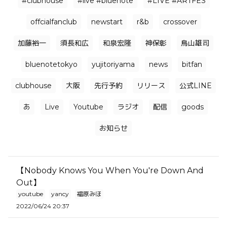
#clubhouse
#live #bluenote
#LIVE #ARTFES
offcialfanclub
newstart
r&b
crossover
加藤裕一
須長和広
和泉宏隆
神保彰
鳥山雄司
bluenotetokyo
yujitoriyama
news
bitfan
clubhouse
大阪
先行予約
リリース
公式LINE
あ
Live
Youtube
ラジオ
配信
goods
お知らせ
【Nobody Knows You When You're Down And
Out】
youtube
yancy
福原みほ
2022/06/24 20:37