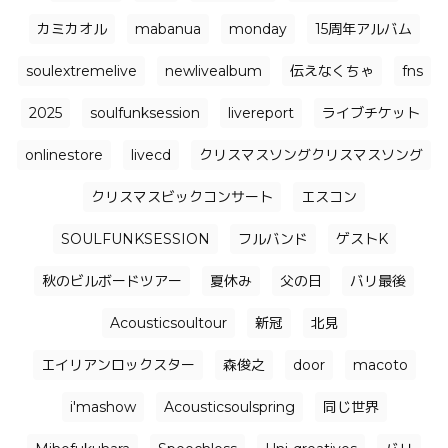
カミカオル
mabanua
monday
15周年アルバム
soulextremelive
newlivealbum
伝えなくちゃ
fns
2025
soulfunksession
livereport
ライブチケット
onlinestore
livecd
クリスマスソングクリスマスソング
クリスマスビックコンサート
エスコン
SOULFUNKSESSION
フルバンド
ゲストK
秋のビルボードツアー
夏休み
父の日
バリ最後
Acousticsoultour
新冠
北見
エイリアンロックスター
森俊之
door
macoto
i'mashow
Acousticsoulspring
同じ世界