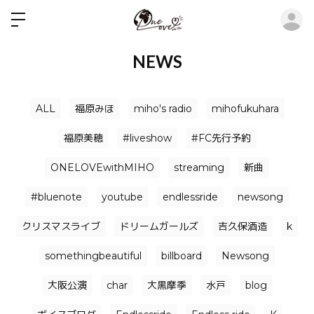
ロ
NEWS
ALL
福原みほ
miho's radio
mihofukuhara
福原美穂
#liveshow
#FC先行予約
ONELOVEwithMIHO
streaming
新曲
#bluenote
youtube
endlessride
newsong
クリスマスライブ
ドリームガールズ
吉久保酒造
k
somethingbeautiful
billboard
Newsong
大阪公演
char
大黒摩季
水戸
blog