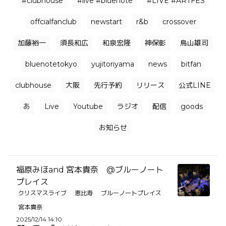
#clubhouse
#live #bluenote
#LIVE #ARTFES
offcialfanclub
newstart
r&b
crossover
加藤裕一
須長和広
和泉宏隆
神保彰
鳥山雄司
bluenotetokyo
yujitoriyama
news
bitfan
clubhouse
大阪
先行予約
リリース
公式LINE
あ
Live
Youtube
ラジオ
配信
goods
お知らせ
福原みほand 宮本貴奈 @ブルーノート
プレイス
クリスマスライブ
恵比寿
ブルーノートプレイス
宮本貴奈
2025/12/14 14:10