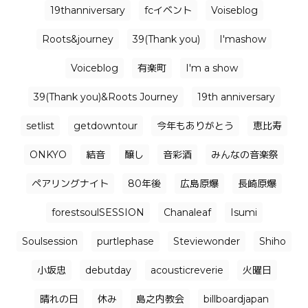
19thanniversary
fcイベント
Voiseblog
Roots&journey
39(Thank you)
I'mashow
Voiceblog
有楽町
I'm a show
39(Thank you)&Roots Journey
19th anniversary
setlist
getdowntour
今年もありがとう
恵比寿
ONKYO
結音
醸し
音彩酒
みんなの音楽祭
ペアリングナイト
80年後
広島原爆
長崎原爆
forestsoulSESSION
Chanaleaf
Isumi
Soulsession
purtlephase
Steviewonder
Shiho
小坂忠
debutday
acousticreverie
火曜日
晴れの日
休み
島之内教会
billboardjapan