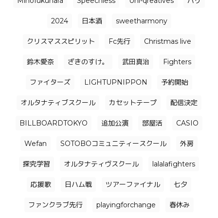
Mihofukuhara
Speechless
Uni-qreatives
バリ
2024
日本酒
sweetharmony
クリスマススピリット
Fc先行
Christmas live
鈴木愛奈
ざきのすけ。
武田真治
Fighters
ファイターズ
LIGHTUPNIPPON
予約開始
オルタナティブスクール
カセットテープ
配信決定
BILLBOARDTOKYO
追加公演
部屋活
CASIO
Wefan
SOTOBOコミュニティースクール
外房
探究学習
オルタナティヴスクール
lalalafighters
応援歌
日ハム戦
ツアーファイナル
七夕
ファンクラブ先行
playingforchange
春休み