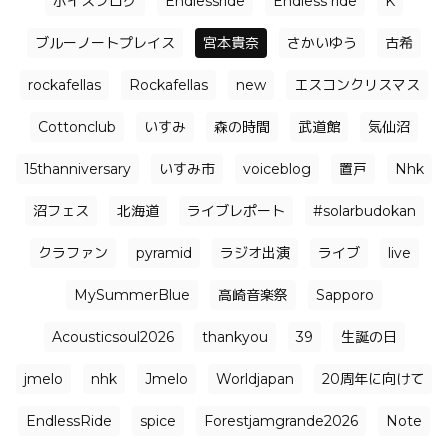
ボイスブログ
Endlessride
Endless ride
K
ブルーノートプレイス
宮本貴奈
さかいゆう
古希
rockafellas
Rockafellas
new
エスコンクリスマス
Cottonclub
いすみ
森の時間
武道館
気仙沼
15thanniversary
いすみ市
voiceblog
置戸
Nhk
沼フェス
北海道
ライブレポート
#solarbudokan
クラファン
pyramid
ラジオ出演
ライブ
live
MySummerBlue
高崎音楽祭
Sapporo
Acousticsoul2026
thankyou
39
生誕の日
jmelo
nhk
Jmelo
Worldjapan
20周年に向けて
EndlessRide
spice
Forestjamgrande2026
Note