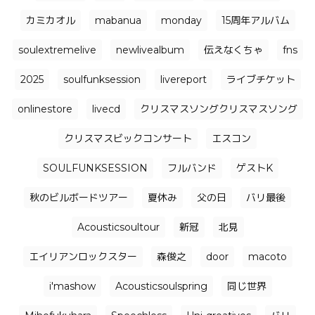
カミカオル
mabanua
monday
15周年アルバム
soulextremelive
newlivealbum
伝えなくちゃ
fns
2025
soulfunksession
livereport
ライブチケット
onlinestore
livecd
クリスマスソングクリスマスソング
クリスマスビックコンサート
エスコン
SOULFUNKSESSION
フルバンド
ゲストK
秋のビルボードツアー
夏休み
父の日
バリ最後
Acousticsoultour
新冠
北見
エイリアンロックスター
森俊之
door
macoto
i'mashow
Acousticsoulspring
同じ世界