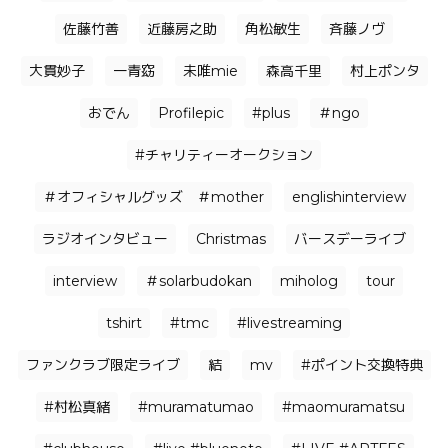
佐藤竹善
近藤房之助
角松敏生
⻫藤ノヴ
大貫妙子
一青窈
未唯mie
森高千里
村上ポンタ
おでん
Profilepic
#plus
＃ngo
#チャリティーオークション
＃オフィシャルグッズ ＃mother
englishinterview
ラジオインタビュー
Christmas
バースデーライブ
interview
＃solarbudokan
miholog
tour
tshirt
#tmc
#livestreaming
ファンクラブ限定ライブ
結
mv
#ポイント交換特典
#村松真緒
#muramatumao
#maomuramatsu