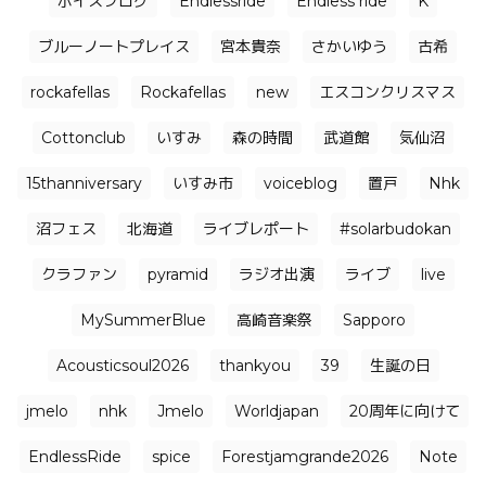
ボイスブログ
Endlessride
Endless ride
K
ブルーノートプレイス
宮本貴奈
さかいゆう
古希
rockafellas
Rockafellas
new
エスコンクリスマス
Cottonclub
いすみ
森の時間
武道館
気仙沼
15thanniversary
いすみ市
voiceblog
置戸
Nhk
沼フェス
北海道
ライブレポート
#solarbudokan
クラファン
pyramid
ラジオ出演
ライブ
live
MySummerBlue
高崎音楽祭
Sapporo
Acousticsoul2026
thankyou
39
生誕の日
jmelo
nhk
Jmelo
Worldjapan
20周年に向けて
EndlessRide
spice
Forestjamgrande2026
Note