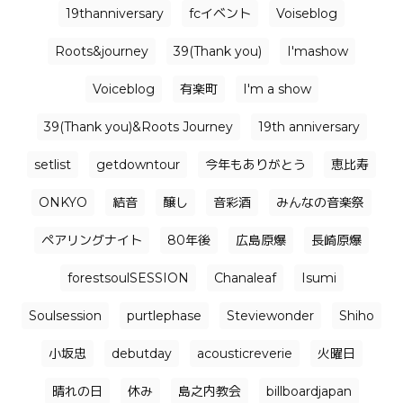
19thanniversary
fcイベント
Voiseblog
Roots&journey
39(Thank you)
I'mashow
Voiceblog
有楽町
I'm a show
39(Thank you)&Roots Journey
19th anniversary
setlist
getdowntour
今年もありがとう
恵比寿
ONKYO
結音
醸し
音彩酒
みんなの音楽祭
ペアリングナイト
80年後
広島原爆
長崎原爆
forestsoulSESSION
Chanaleaf
Isumi
Soulsession
purtlephase
Steviewonder
Shiho
小坂忠
debutday
acousticreverie
火曜日
晴れの日
休み
島之内教会
billboardjapan