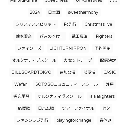
Mihofukuhara
Speechless
Uni-qreatives
バリ
2024
日本酒
sweetharmony
クリスマススピリット
Fc先行
Christmas live
鈴木愛奈
ざきのすけ。
武田真治
Fighters
ファイターズ
LIGHTUPNIPPON
予約開始
オルタナティブスクール
カセットテープ
配信決定
BILLBOARDTOKYO
追加公演
部屋活
CASIO
Wefan
SOTOBOコミュニティースクール
外房
探究学習
オルタナティヴスクール
lalalafighters
応援歌
日ハム戦
ツアーファイナル
七夕
ファンクラブ先行
playingforchange
春休み