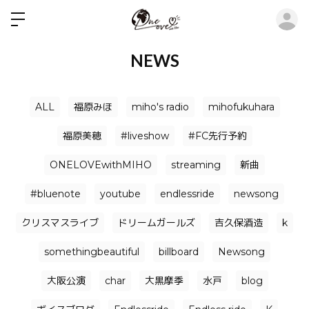
ロ
NEWS
ALL
福原みほ
miho's radio
mihofukuhara
福原美穂
#liveshow
#FC先行予約
ONELOVEwithMIHO
streaming
新曲
#bluenote
youtube
endlessride
newsong
クリスマスライブ
ドリームガールズ
吉久保酒造
k
somethingbeautiful
billboard
Newsong
大阪公演
char
大黒摩季
水戸
blog