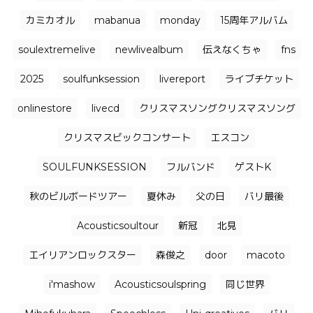
カミカオル
mabanua
monday
15周年アルバム
soulextremelive
newlivealbum
伝えなくちゃ
fns
2025
soulfunksession
livereport
ライブチケット
onlinestore
livecd
クリスマスソングクリスマスソング
クリスマスビックコンサート
エスコン
SOULFUNKSESSION
フルバンド
ゲストK
秋のビルボードツアー
夏休み
父の日
バリ最後
Acousticsoultour
新冠
北見
エイリアンロックスター
森俊之
door
macoto
i'mashow
Acousticsoulspring
同じ世界