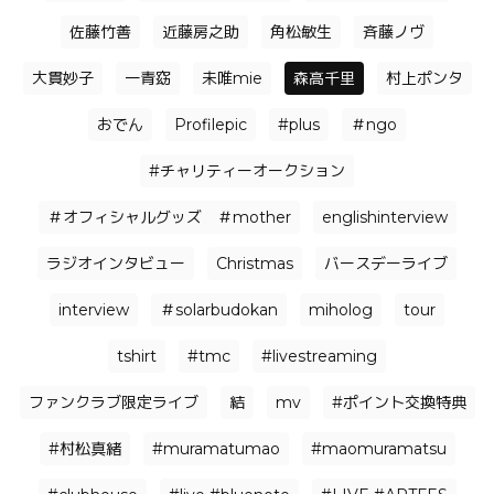
佐藤竹善
近藤房之助
角松敏生
⻫藤ノヴ
大貫妙子
一青窈
未唯mie
森高千里
村上ポンタ
おでん
Profilepic
#plus
＃ngo
#チャリティーオークション
＃オフィシャルグッズ ＃mother
englishinterview
ラジオインタビュー
Christmas
バースデーライブ
interview
＃solarbudokan
miholog
tour
tshirt
#tmc
#livestreaming
ファンクラブ限定ライブ
結
mv
#ポイント交換特典
#村松真緒
#muramatumao
#maomuramatsu