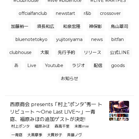
#clubhouse
#live #bluenote
#LIVE #ARTFES
offcialfanclub
newstart
r&b
crossover
加藤裕一
須長和広
和泉宏隆
神保彰
鳥山雄司
bluenotetokyo
yujitoriyama
news
bitfan
clubhouse
大阪
先行予約
リリース
公式LINE
あ
Live
Youtube
ラジオ
配信
goods
お知らせ
⻄原商会 presents「村上“ポンタ”秀一 ト
リビュート 〜One Last LIVE〜」一⻘
窈、福原みほの追加ゲストが決定!
村上ポンタ
福原みほ
森高千里
未唯mie
一青窈
大黒摩季
大貫妙子
⻫藤ノヴ