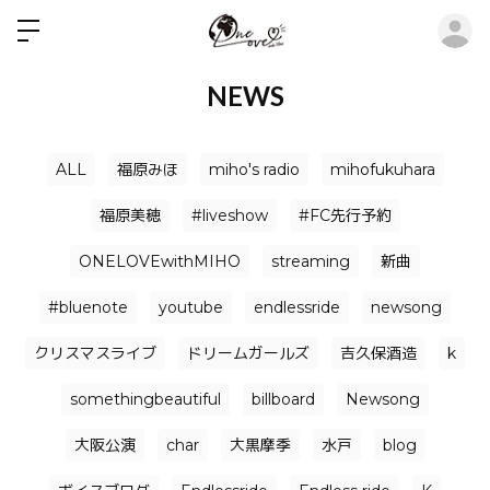
ロ
NEWS
ALL
福原みほ
miho's radio
mihofukuhara
福原美穂
#liveshow
#FC先行予約
ONELOVEwithMIHO
streaming
新曲
#bluenote
youtube
endlessride
newsong
クリスマスライブ
ドリームガールズ
吉久保酒造
k
somethingbeautiful
billboard
Newsong
大阪公演
char
大黒摩季
水戸
blog