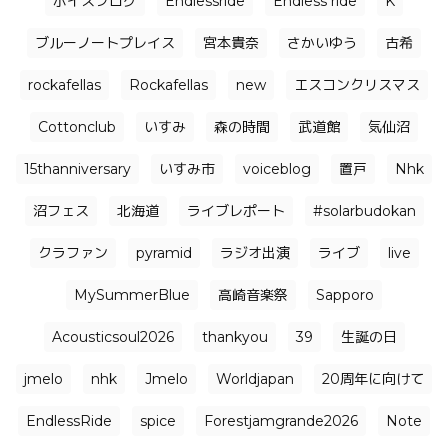
ボイスブログ
Endlessride
Endless ride
K
ブルーノートプレイス
宮本貴奈
さかいゆう
古希
rockafellas
Rockafellas
new
エスコンクリスマス
Cottonclub
いすみ
森の時間
武道館
気仙沼
15thanniversary
いすみ市
voiceblog
置戸
Nhk
沼フェス
北海道
ライブレポート
#solarbudokan
クラファン
pyramid
ラジオ出演
ライブ
live
MySummerBlue
高崎音楽祭
Sapporo
Acousticsoul2026
thankyou
39
生誕の日
jmelo
nhk
Jmelo
Worldjapan
20周年に向けて
EndlessRide
spice
Forestjamgrande2026
Note