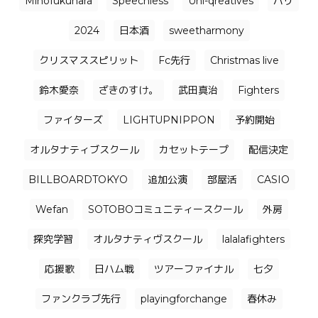
Mihofukuhara
Speechless
Uni-qreatives
バリ
2024
日本酒
sweetharmony
クリスマススピリット
Fc先行
Christmas live
鈴木愛奈
ざきのすけ。
武田真治
Fighters
ファイターズ
LIGHTUPNIPPON
予約開始
オルタナティブスクール
カセットテープ
配信決定
BILLBOARDTOKYO
追加公演
部屋活
CASIO
Wefan
SOTOBOコミュニティースクール
外房
探究学習
オルタナティヴスクール
lalalafighters
応援歌
日ハム戦
ツアーファイナル
七夕
ファンクラブ先行
playingforchange
春休み