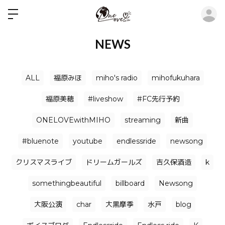
ロ
NEWS
ALL
福原みほ
miho's radio
mihofukuhara
福原美穂
#liveshow
#FC先行予約
ONELOVEwithMIHO
streaming
新曲
#bluenote
youtube
endlessride
newsong
クリスマスライブ
ドリームガールズ
吉久保酒造
k
somethingbeautiful
billboard
Newsong
大阪公演
char
大黒摩季
水戸
blog