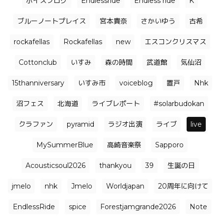
ボイスブログ
Endlessride
Endless ride
K
ブルーノートプレイス
宮本貴奈
さかいゆう
古希
rockafellas
Rockafellas
new
エスコンクリスマス
Cottonclub
いすみ
森の時間
武道館
気仙沼
15thanniversary
いすみ市
voiceblog
置戸
Nhk
沼フェス
北海道
ライブレポート
#solarbudokan
クラファン
pyramid
ラジオ出演
ライブ
live
MySummerBlue
高崎音楽祭
Sapporo
Acousticsoul2026
thankyou
39
生誕の日
jmelo
nhk
Jmelo
Worldjapan
20周年に向けて
EndlessRide
spice
Forestjamgrande2026
Note