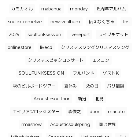
カミカオル
mabanua
monday
15周年アルバム
soulextremelive
newlivealbum
伝えなくちゃ
fns
2025
soulfunksession
livereport
ライブチケット
onlinestore
livecd
クリスマスソングクリスマスソング
クリスマスビックコンサート
エスコン
SOULFUNKSESSION
フルバンド
ゲストK
秋のビルボードツアー
夏休み
父の日
バリ最後
Acousticsoultour
新冠
北見
エイリアンロックスター
森俊之
door
macoto
i'mashow
Acousticsoulspring
同じ世界