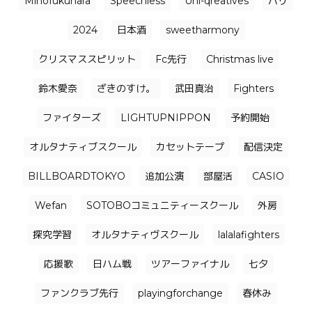
Mihofukuhara
Speechless
Uni-qreatives
バリ
2024
日本酒
sweetharmony
クリスマススピリット
Fc先行
Christmas live
鈴木愛奈
ざきのすけ。
武田真治
Fighters
ファイターズ
LIGHTUPNIPPON
予約開始
オルタナティブスクール
カセットテープ
配信決定
BILLBOARDTOKYO
追加公演
部屋活
CASIO
Wefan
SOTOBOコミュニティースクール
外房
探究学習
オルタナティヴスクール
lalalafighters
応援歌
日ハム戦
ツアーファイナル
七夕
ファンクラブ先行
playingforchange
春休み