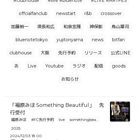
#clubhouse
#live #bluenote
#LIVE #ARTFES
offcialfanclub
newstart
r&b
crossover
加藤裕一
須長和広
和泉宏隆
神保彰
鳥山雄司
bluenotetokyo
yujitoriyama
news
bitfan
clubhouse
大阪
先行予約
リリース
公式LINE
あ
Live
Youtube
ラジオ
配信
goods
お知らせ
「福原みほ Something Beautiful」 先
行受付
福原みほ
#FC先行予約
live
somethingbea...
2025
2024/12/03 18:00