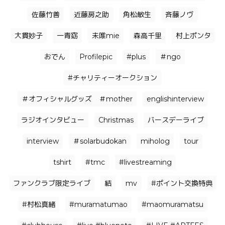
佐藤竹善
近藤房之助
角松敏生
⻫藤ノヴ
大貫妙子
一青窈
未唯mie
森高千里
村上ポンタ
おでん
Profilepic
#plus
＃ngo
#チャリティーオークション
＃オフィシャルグッズ ＃mother
englishinterview
ラジオインタビュー
Christmas
バースデーライブ
interview
＃solarbudokan
miholog
tour
tshirt
#tmc
#livestreaming
ファンクラブ限定ライブ
結
mv
#ポイント交換特典
#村松真緒
#muramatumao
#maomuramatsu