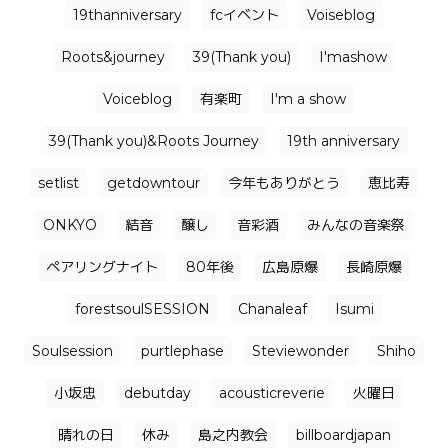
19thanniversary
fcイベント
Voiseblog
Roots&journey
39(Thank you)
I'mashow
Voiceblog
有楽町
I'm a show
39(Thank you)&Roots Journey
19th anniversary
setlist
getdowntour
今年もありがとう
恵比寿
ONKYO
結音
醸し
音彩酒
みんなの音楽祭
ペアリングナイト
80年後
広島原爆
長崎原爆
forestsoulSESSION
Chanaleaf
Isumi
Soulsession
purtlephase
Steviewonder
Shiho
小坂忠
debutday
acousticreverie
火曜日
晴れの日
休み
島之内教会
billboardjapan