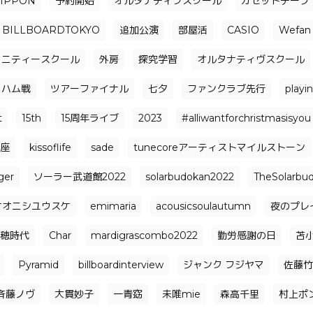
NIPPON
予約開始
オルタナティブスクール
カセットテープ
BILLBOARDTOKYO
追加公演
部屋活
CASIO
Wefan
ュニティースクール
外房
探究学習
オルタナティヴスクール
日ハム戦
ツアーファイナル
七夕
ファンクラブ先行
playi
t
15th
15周年ライブ
2023
#alliwantforchristmasisyou
座
kissoflife
sade
tunecoreアーティストマイルストーン
ger
ソーラー武道館2022
solarbudokan2022
TheSolarbu
オオニシユウスケ
emimaria
acousicsoulautumn
夜のプレ
穂時代
Char
mardigrascombo2022
勤労感謝の日
苫
Pyramid
billboardinterview
ジャンク フジヤマ
佐藤竹
⻫藤ノヴ
大貫妙子
一青窈
未唯mie
森高千里
村上ポ