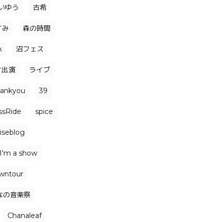
いゆう
古希
すみ
森の時間
k
沼フェス
オ出演
ライブ
hankyou
39
ssRide
spice
iseblog
I'm a show
wntour
なの音楽祭
Chanaleaf