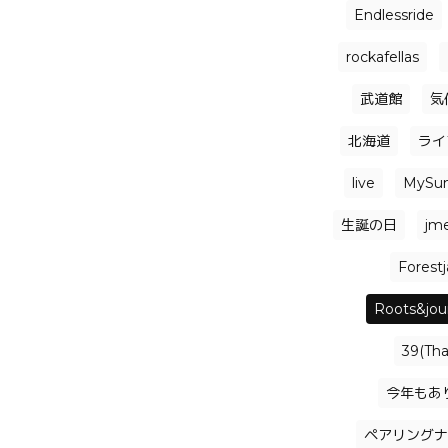
Endlessride
rockafellas
武道館
気
北海道
ライ
live
MySu
生誕の日
jm
Forest
Roots&jou
39(Th
今年もあ
ペアリングナ