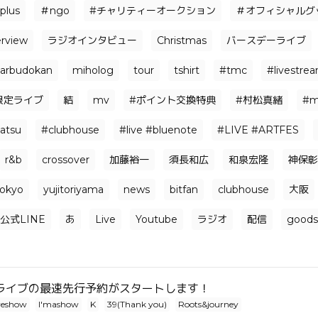
plus
＃ngo
#チャリティーオークション
＃オフィシャルグッ
erview
ラジオインタビュー
Christmas
バースデーライブ
arbudokan
miholog
tour
tshirt
#tmc
#livestre
限定ライブ
結
mv
#ポイント交換特典
#村松真緒
#m
atsu
#clubhouse
#live #bluenote
#LIVE #ARTFES
r&b
crossover
加藤裕一
須長和広
和泉宏隆
神保彰
tokyo
yujitoriyama
news
bitfan
clubhouse
大阪
公式LINE
あ
Live
Youtube
ラジオ
配信
goods
ライブの最速先行予約がスタートします！
veshow
I'mashow
K
39(Thank you)
Roots&journey