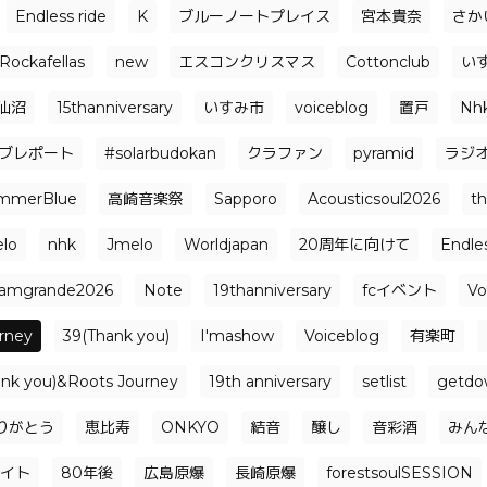
Endless ride
K
ブルーノートプレイス
宮本貴奈
さか
Rockafellas
new
エスコンクリスマス
Cottonclub
い
仙沼
15thanniversary
いすみ市
voiceblog
置戸
Nh
ブレポート
#solarbudokan
クラファン
pyramid
ラジ
mmerBlue
高崎音楽祭
Sapporo
Acousticsoul2026
t
elo
nhk
Jmelo
Worldjapan
20周年に向けて
Endle
jamgrande2026
Note
19thanniversary
fcイベント
Vo
rney
39(Thank you)
I'mashow
Voiceblog
有楽町
ank you)&Roots Journey
19th anniversary
setlist
getdo
りがとう
恵比寿
ONKYO
結音
醸し
音彩酒
みん
イト
80年後
広島原爆
長崎原爆
forestsoulSESSION