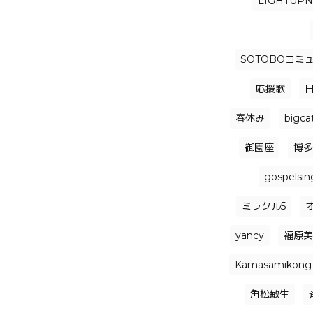
LIGHTUP
SOTOBOコミ
応援歌
春休み
bigca
御園座
博多
gospelsin
ミラクル5
yancy
福原美
Kamasamikong
角松敏生