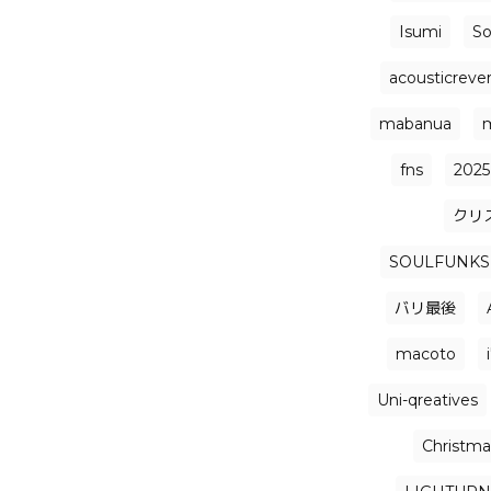
Isumi
So
acousticrever
mabanua
fns
2025
クリ
SOULFUNKS
バリ最後
macoto
Uni-qreatives
Christmas