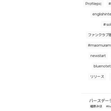
Profilepic
#
englishint
＃sol
ファンクラブ
#maomuram
newstart
bluenote
リリース
バースデー
福原みほ
#li