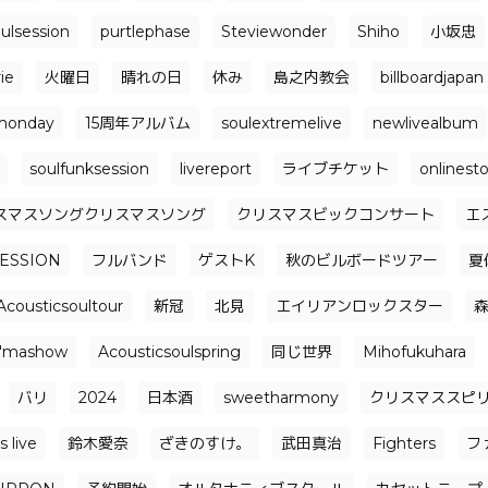
ulsession
purtlephase
Steviewonder
Shiho
小坂忠
ie
火曜日
晴れの日
休み
島之内教会
billboardjapan
monday
15周年アルバム
soulextremelive
newlivealbum
soulfunksession
livereport
ライブチケット
onlinest
スマスソングクリスマスソング
クリスマスビックコンサート
エ
ESSION
フルバンド
ゲストK
秋のビルボードツアー
夏
Acousticsoultour
新冠
北見
エイリアンロックスター
i'mashow
Acousticsoulspring
同じ世界
Mihofukuhara
バリ
2024
日本酒
sweetharmony
クリスマススピ
 live
鈴木愛奈
ざきのすけ。
武田真治
Fighters
フ