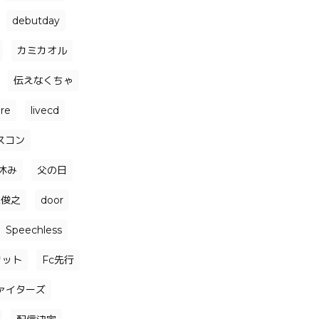
debutday
カミカオル
伝えなくちゃ
ore
livecd
スコン
休み
父の日
森俊之
door
Speechless
リット
Fc先行
ァイターズ