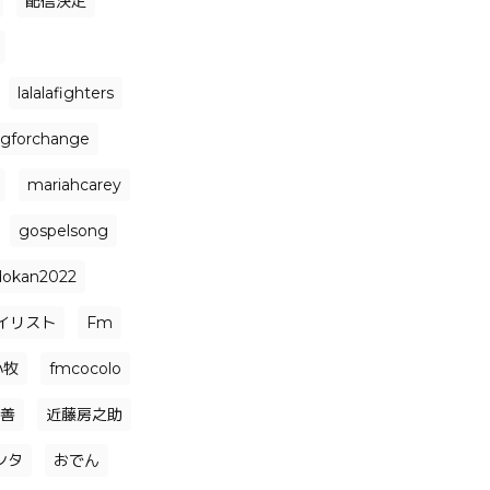
配信決定
lalalafighters
ngforchange
mariahcarey
gospelsong
dokan2022
イリスト
Fm
小牧
fmcocolo
善
近藤房之助
ンタ
おでん