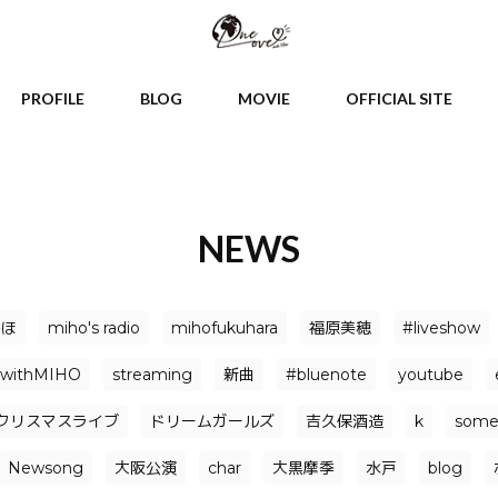
PROFILE
BLOG
MOVIE
OFFICIAL SITE
NEWS
みほ
miho's radio
mihofukuhara
福原美穂
#liveshow
withMIHO
streaming
新曲
#bluenote
youtube
クリスマスライブ
ドリームガールズ
吉久保酒造
k
somet
Newsong
大阪公演
char
大黒摩季
水戸
blog