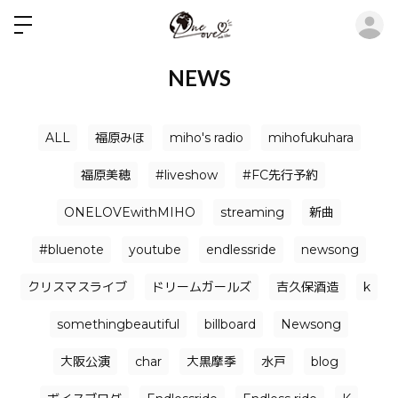
ロ
NEWS
ALL
福原みほ
miho's radio
mihofukuhara
福原美穂
#liveshow
#FC先行予約
ONELOVEwithMIHO
streaming
新曲
#bluenote
youtube
endlessride
newsong
クリスマスライブ
ドリームガールズ
吉久保酒造
k
somethingbeautiful
billboard
Newsong
大阪公演
char
大黒摩季
水戸
blog