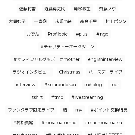
佐藤竹善
近藤房之助
角松敏生
⻫藤ノヴ
大貫妙子
一青窈
未唯mie
森高千里
村上ポンタ
おでん
Profilepic
#plus
＃ngo
#チャリティーオークション
＃オフィシャルグッズ ＃mother
englishinterview
ラジオインタビュー
Christmas
バースデーライブ
interview
＃solarbudokan
miholog
tour
tshirt
#tmc
#livestreaming
ファンクラブ限定ライブ
結
mv
#ポイント交換特典
#村松真緒
#muramatumao
#maomuramatsu