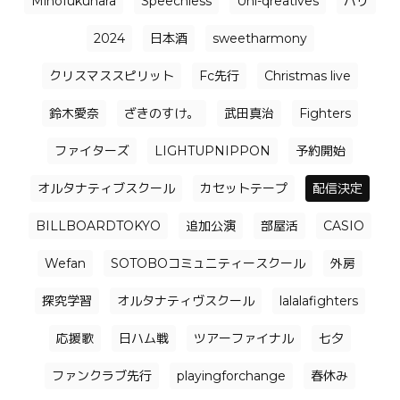
Mihofukuhara
Speechless
Uni-qreatives
バリ
2024
日本酒
sweetharmony
クリスマススピリット
Fc先行
Christmas live
鈴木愛奈
ざきのすけ。
武田真治
Fighters
ファイターズ
LIGHTUPNIPPON
予約開始
オルタナティブスクール
カセットテープ
配信決定
BILLBOARDTOKYO
追加公演
部屋活
CASIO
Wefan
SOTOBOコミュニティースクール
外房
探究学習
オルタナティヴスクール
lalalafighters
応援歌
日ハム戦
ツアーファイナル
七夕
ファンクラブ先行
playingforchange
春休み