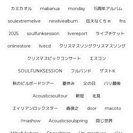
カミカオル
mabanua
monday
15周年アルバム
soulextremelive
newlivealbum
伝えなくちゃ
fns
2025
soulfunksession
livereport
ライブチケット
onlinestore
livecd
クリスマスソングクリスマスソング
クリスマスビックコンサート
エスコン
SOULFUNKSESSION
フルバンド
ゲストK
秋のビルボードツアー
夏休み
父の日
バリ最後
Acousticsoultour
新冠
北見
エイリアンロックスター
森俊之
door
macoto
i'mashow
Acousticsoulspring
同じ世界