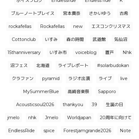
ボイスブログ
Endlessride
Endless ride
K
ブルーノートプレイス
宮本貴奈
さかいゆう
古希
rockafellas
Rockafellas
new
エスコンクリスマス
Cottonclub
いすみ
森の時間
武道館
気仙沼
15thanniversary
いすみ市
voiceblog
置戸
Nhk
沼フェス
北海道
ライブレポート
#solarbudokan
クラファン
pyramid
ラジオ出演
ライブ
live
MySummerBlue
高崎音楽祭
Sapporo
Acousticsoul2026
thankyou
39
生誕の日
jmelo
nhk
Jmelo
Worldjapan
20周年に向けて
EndlessRide
spice
Forestjamgrande2026
Note