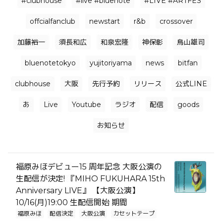
#clubhouse
#live #bluenote
#LIVE #ARTFES
offcialfanclub
newstart
r&b
crossover
加藤裕一
須長和広
和泉宏隆
神保彰
鳥山雄司
bluenotetokyo
yujitoriyama
news
bitfan
clubhouse
大阪
先行予約
リリース
公式LINE
あ
Live
Youtube
ラジオ
配信
goods
お知らせ
福原みほデビュー15 周年記念 大阪公演の
生配信が決定! 『MIHO FUKUHARA 15th
Anniversary LIVE』 【大阪公演】
10/16(月)19:00 生配信開始 期間
福原みほ
配信決定
大阪公演
カセットテープ