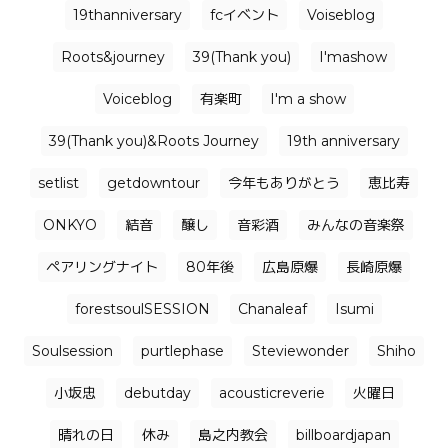
19thanniversary
fcイベント
Voiseblog
Roots&journey
39(Thank you)
I'mashow
Voiceblog
有楽町
I'm a show
39(Thank you)&Roots Journey
19th anniversary
setlist
getdowntour
今年もありがとう
恵比寿
ONKYO
結音
醸し
音彩酒
みんなの音楽祭
ペアリングナイト
80年後
広島原爆
長崎原爆
forestsoulSESSION
Chanaleaf
Isumi
Soulsession
purtlephase
Steviewonder
Shiho
小坂忠
debutday
acousticreverie
火曜日
晴れの日
休み
島之内教会
billboardjapan