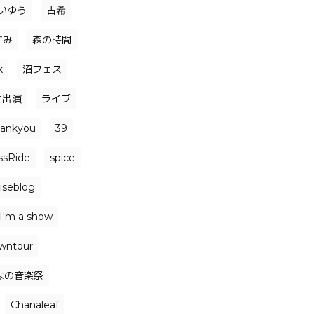
いゆう
古希
すみ
森の時間
k
沼フェス
オ出演
ライブ
hankyou
39
ssRide
spice
iseblog
I'm a show
wntour
なの音楽祭
Chanaleaf