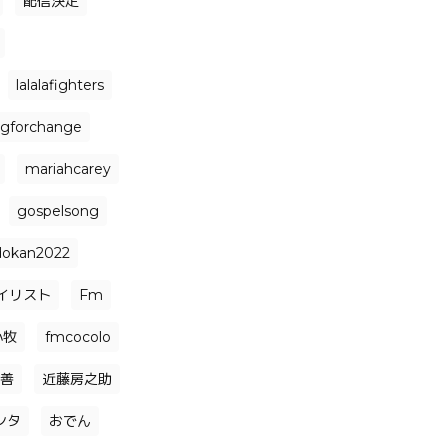
配信決定
lalalafighters
ngforchange
mariahcarey
gospelsong
dokan2022
イリスト
Fm
小牧
fmcocolo
善
近藤房之助
ンタ
おでん