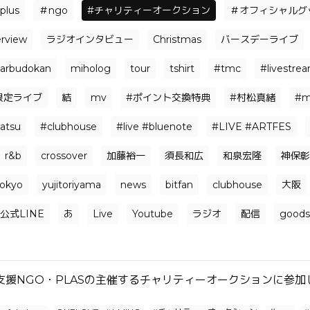
plus
＃ngo
#チャリティーオークション
＃オフィシャルグッ
erview
ラジオインタビュー
Christmas
バースデーライブ
arbudokan
miholog
tour
tshirt
#tmc
#livestre
限定ライブ
結
mv
#ポイント交換特典
#村松真緒
#m
atsu
#clubhouse
#live #bluenote
#LIVE #ARTFES
r&b
crossover
加藤裕一
須長和広
和泉宏隆
神保彰
tokyo
yujitoriyama
news
bitfan
clubhouse
大阪
公式LINE
あ
Live
Youtube
ラジオ
配信
goods
支援NGO・PLASの主催するチャリティーオークションに参加