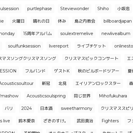
ulsession
purtlephase
Steviewonder
Shiho
小坂忠
ie
火曜日
晴れの日
休み
島之内教会
billboardjapan
monday
15周年アルバム
soulextremelive
newlivealbum
soulfunksession
livereport
ライブチケット
onlinest
スマスソングクリスマスソング
クリスマスビックコンサート
エ
ESSION
フルバンド
ゲストK
秋のビルボードツアー
夏
Acousticsoultour
新冠
北見
エイリアンロックスター
i'mashow
Acousticsoulspring
同じ世界
Mihofukuhara
バリ
2024
日本酒
sweetharmony
クリスマススピ
 live
鈴木愛奈
ざきのすけ。
武田真治
Fighters
フ