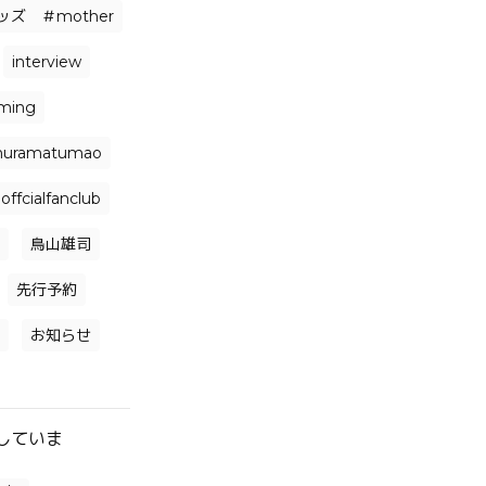
ズ ＃mother
interview
aming
uramatumao
offcialfanclub
鳥山雄司
先行予約
お知らせ
していま