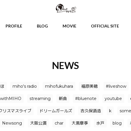
PROFILE
BLOG
MOVIE
OFFICIAL SITE
NEWS
みほ
miho's radio
mihofukuhara
福原美穂
#liveshow
withMIHO
streaming
新曲
#bluenote
youtube
クリスマスライブ
ドリームガールズ
吉久保酒造
k
somet
Newsong
大阪公演
char
大黒摩季
水戸
blog