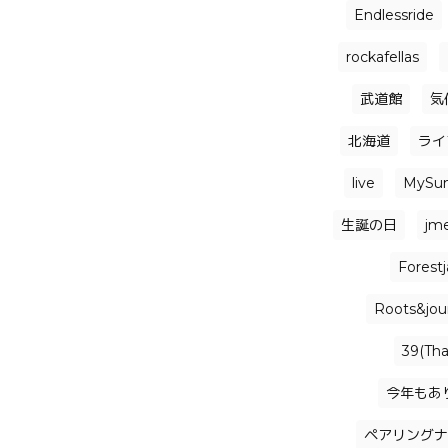
Endlessride
rockafellas
武道館
気
北海道
ライ
live
MySu
生誕の日
jm
Forest
Roots&jou
39(Th
今年もあ
ペアリングナ