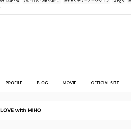
hofukuhara
ONELOVEwithMIHO
#チャリティーオークション
＃ngo
#
7
PROFILE
BLOG
MOVIE
OFFICIAL SITE
 LOVE with MIHO