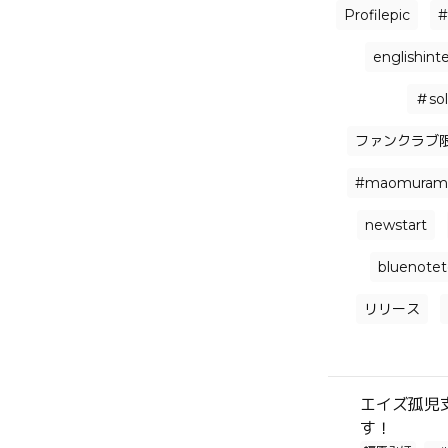
Profilepic
#
englishint
＃sol
ファンクラブ
#maomuram
newstart
bluenote
リリース
エイズ孤児
す！