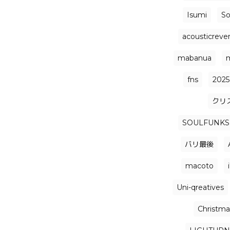
Isumi
So
acousticrever
mabanua
fns
2025
クリ
SOULFUNKS
バリ最後
macoto
Uni-qreatives
Christmas