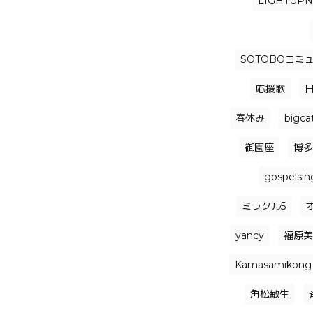
LIGHTUP
SOTOBOコミ
応援歌
春休み
bigca
御園座
博多
gospelsin
ミラクル5
yancy
福原美
Kamasamikong
角松敏生