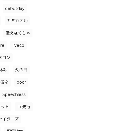
debutday
カミカオル
伝えなくちゃ
ore
livecd
スコン
休み
父の日
森俊之
door
Speechless
リット
Fc先行
ァイターズ