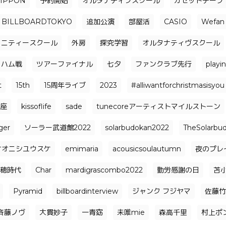
NIPPON
予約開始
オルタナティブスクール
カセットテープ
BILLBOARDTOKYO
追加公演
部屋活
CASIO
Wefan
ュニティースクール
外房
探究学習
オルタナティヴスクール
日ハム戦
ツアーファイナル
七夕
ファンクラブ先行
playi
t
15th
15周年ライブ
2023
#alliwantforchristmasisyou
座
kissoflife
sade
tunecoreアーティストマイルストーン
ger
ソーラー武道館2022
solarbudokan2022
TheSolarbu
オオニシユウスケ
emimaria
acousicsoulautumn
夜のプレ
穂時代
Char
mardigrascombo2022
勤労感謝の日
苫
Pyramid
billboardinterview
ジャンク フジヤマ
佐藤竹
⻫藤ノヴ
大貫妙子
一青窈
未唯mie
森高千里
村上ポ