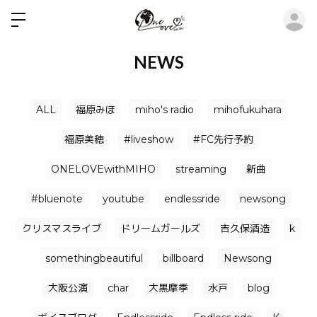
ロ
NEWS
ALL
福原みほ
miho's radio
mihofukuhara
福原美穂
#liveshow
#FC先行予約
ONELOVEwithMIHO
streaming
新曲
#bluenote
youtube
endlessride
newsong
クリスマスライブ
ドリームガールズ
吉久保酒造
k
somethingbeautiful
billboard
Newsong
大阪公演
char
大黒摩季
水戸
blog