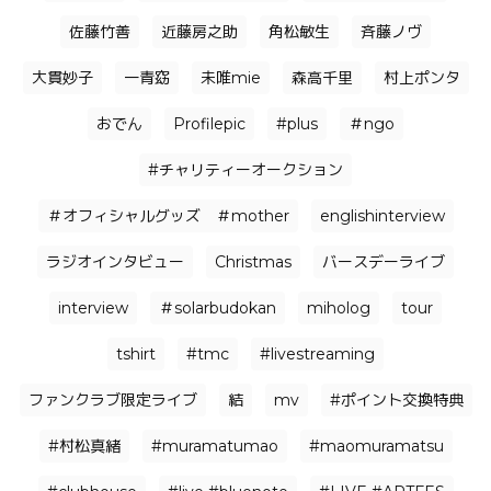
佐藤竹善
近藤房之助
角松敏生
⻫藤ノヴ
大貫妙子
一青窈
未唯mie
森高千里
村上ポンタ
おでん
Profilepic
#plus
＃ngo
#チャリティーオークション
＃オフィシャルグッズ ＃mother
englishinterview
ラジオインタビュー
Christmas
バースデーライブ
interview
＃solarbudokan
miholog
tour
tshirt
#tmc
#livestreaming
ファンクラブ限定ライブ
結
mv
#ポイント交換特典
#村松真緒
#muramatumao
#maomuramatsu