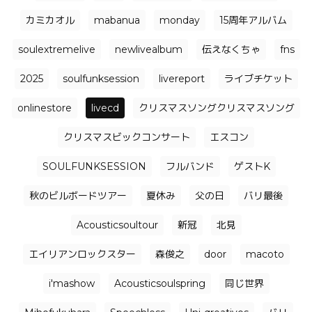
カミカオル
mabanua
monday
15周年アルバム
soulextremelive
newlivealbum
伝えなくちゃ
fns
2025
soulfunksession
livereport
ライブチケット
onlinestore
livecd
クリスマスソングクリスマスソング
クリスマスビックコンサート
エスコン
SOULFUNKSESSION
フルバンド
ゲストK
秋のビルボードツアー
夏休み
父の日
バリ最後
Acousticsoultour
新冠
北見
エイリアンロックスター
森俊之
door
macoto
i'mashow
Acousticsoulspring
同じ世界