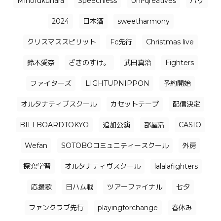
Mihofukuhara
Speechless
Uni-qreatives
バリ
2024
日本酒
sweetharmony
クリスマススピリット
Fc先行
Christmas live
鈴木愛奈
ざきのすけ。
武田真治
Fighters
ファイターズ
LIGHTUPNIPPON
予約開始
オルタナティブスクール
カセットテープ
配信決定
BILLBOARDTOKYO
追加公演
部屋活
CASIO
Wefan
SOTOBOコミュニティースクール
外房
探究学習
オルタナティヴスクール
lalalafighters
応援歌
日ハム戦
ツアーファイナル
七夕
ファンクラブ先行
playingforchange
春休み