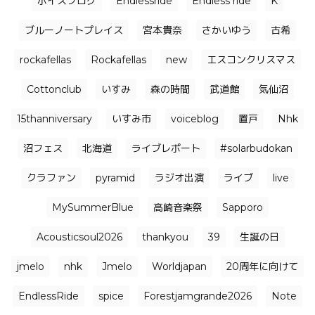
ボイスブログ
Endlessride
Endless ride
K
ブルーノートプレイス
宮本貴奈
さかいゆう
古希
rockafellas
Rockafellas
new
エスコンクリスマス
Cottonclub
いすみ
森の時間
武道館
気仙沼
15thanniversary
いすみ市
voiceblog
置戸
Nhk
沼フェス
北海道
ライブレポート
#solarbudokan
クラファン
pyramid
ラジオ出演
ライブ
live
MySummerBlue
高崎音楽祭
Sapporo
Acousticsoul2026
thankyou
39
生誕の日
jmelo
nhk
Jmelo
Worldjapan
20周年に向けて
EndlessRide
spice
Forestjamgrande2026
Note