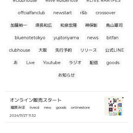
#clubhouse
#live #bluenote
#LIVE #ARTFES
offcialfanclub
newstart
r&b
crossover
加藤裕一
須長和広
和泉宏隆
神保彰
鳥山雄司
bluenotetokyo
yujitoriyama
news
bitfan
clubhouse
大阪
先行予約
リリース
公式LINE
あ
Live
Youtube
ラジオ
配信
goods
お知らせ
オンライン販売スタート
福原みほ
livecd
new
goods
onlinestore
2024/11/27 11:32