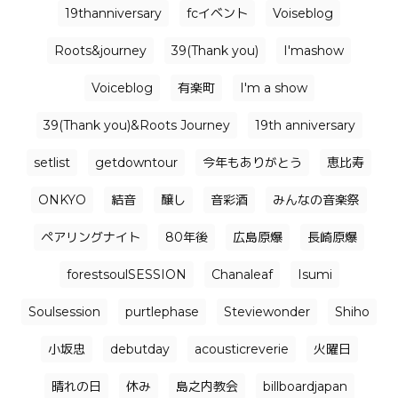
19thanniversary
fcイベント
Voiseblog
Roots&journey
39(Thank you)
I'mashow
Voiceblog
有楽町
I'm a show
39(Thank you)&Roots Journey
19th anniversary
setlist
getdowntour
今年もありがとう
恵比寿
ONKYO
結音
醸し
音彩酒
みんなの音楽祭
ペアリングナイト
80年後
広島原爆
長崎原爆
forestsoulSESSION
Chanaleaf
Isumi
Soulsession
purtlephase
Steviewonder
Shiho
小坂忠
debutday
acousticreverie
火曜日
晴れの日
休み
島之内教会
billboardjapan