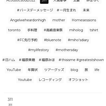
Acousticsoul2022
311
大黒摩季
支援
みほろぐ
＃バースデーメッセージ ＃一月生まれ
未来
Angelweheardonhigh
mother
Homesessions
toronto
手料理
#高崎音楽祭
miholog
tshirt
#FC先行予約
#bluenote
#miho'sdiary
#mylifestory
#mothersday
＃日ハム ＃福原美穂 ＃福原みほ ＃thisisme #greatestshowman 
YouTube
年賀状
ツアーグッズ
blog
旅
life
Youtube
レコーディング
オフショット
311
311