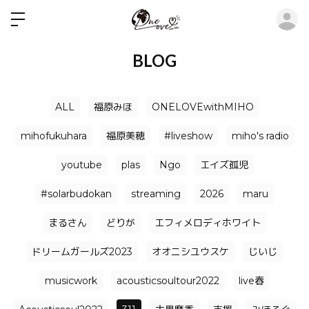
ロ
BLOG
ALL
福原みほ
ONELOVEwithMIHO
mihofukuhara
福原美穂
#liveshow
miho's radio
youtube
plas
Ngo
エイズ孤児
#solarbudokan
streaming
2026
maru
まるさん
どりが
エフィメロディホワイト
ドリームガールズ2023
オオニシユウスケ
じいじ
musicwork
acousticsoultour2022
live春