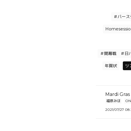
＃バース
Homesessio
＃開幕戦 ＃日ハム 
年賀状
ツ
Mardi Gr
福原みほ
ON
2021/07/27 08