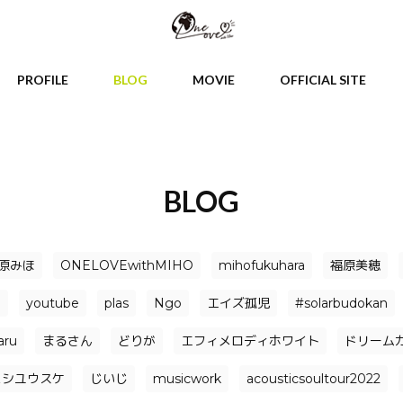
PROFILE
BLOG
MOVIE
OFFICIAL SITE
BLOG
原みほ
ONELOVEwithMIHO
mihofukuhara
福原美穂
o
youtube
plas
Ngo
エイズ孤児
#solarbudokan
ru
まるさん
どりが
エフィメロディホワイト
ドリームガ
ニシユウスケ
じいじ
musicwork
acousticsoultour2022