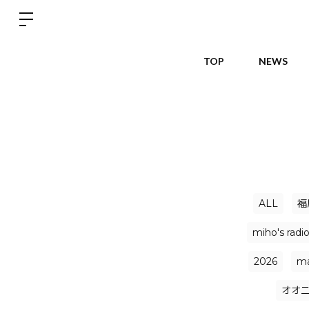
TOP
NEWS
ALL
福
miho's radi
2026
ma
オオ