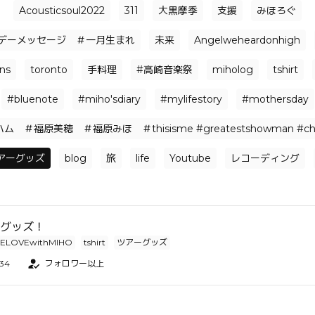
Acousticsoul2022
311
大黒摩季
支援
みほろぐ
デーメッセージ ＃一月生まれ
未来
Angelweheardonhigh
ns
toronto
手料理
#高崎音楽祭
miholog
tshirt
#bluenote
#miho'sdiary
#mylifestory
#mothersday
＃福原美穂 ＃福原みほ ＃thisisme #greatestshowman #cho
アーグッズ
blog
旅
life
Youtube
レコーディング
as グッズ！
ELOVEwithMIHO
tshirt
ツアーグッズ
:34
フォロワー以上