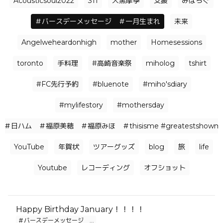
Acousticsoul2022
311
大黒摩季
支援
みほろぐ
＃バースデーメッセージ ＃一月生まれ
未来
Angelweheardonhigh
mother
Homesessions
toronto
手料理
#高崎音楽祭
miholog
tshirt
#FC先行予約
#bluenote
#miho'sdiary
#mylifestory
#mothersday
＃日ハム ＃福原美穂 ＃福原みほ ＃thisisme #greatestshowman 
YouTube
年賀状
ツアーグッズ
blog
旅
life
Youtube
レコーディング
オフショット
Happy Birthday January！！！！
＃バースデーメッセージ ...