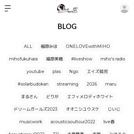
ロ
BLOG
ALL
福原みほ
ONELOVEwithMIHO
mihofukuhara
福原美穂
#liveshow
miho's radio
youtube
plas
Ngo
エイズ孤児
#solarbudokan
streaming
2026
maru
まるさん
どりが
エフィメロディホワイト
ドリームガールズ2023
オオニシユウスケ
じいじ
musicwork
acousticsoultour2022
live春