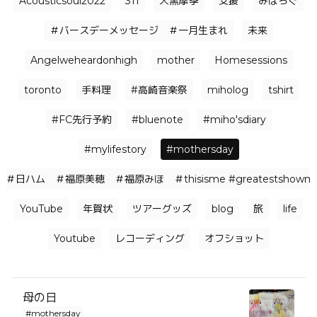
Acousticsoul2022
311
大黒摩季
支援
みほろぐ
＃バースデーメッセージ ＃一月生まれ
未来
Angelweheardonhigh
mother
Homesessions
toronto
手料理
#高崎音楽祭
miholog
tshirt
#FC先行予約
#bluenote
#miho'sdiary
#mylifestory
#mothersday
＃日ハム ＃福原美穂 ＃福原みほ ＃thisisme #greatestshowman 
YouTube
年賀状
ツアーグッズ
blog
旅
life
Youtube
レコーディング
オフショット
母の日
#mothersday