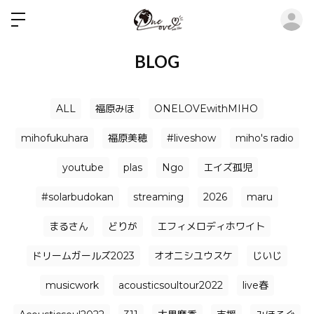
ロ
BLOG
ALL
福原みほ
ONELOVEwithMIHO
mihofukuhara
福原美穂
#liveshow
miho's radio
youtube
plas
Ngo
エイズ孤児
#solarbudokan
streaming
2026
maru
まるさん
どりが
エフィメロディホワイト
ドリームガールズ2023
オオニシユウスケ
じいじ
musicwork
acousticsoultour2022
live春