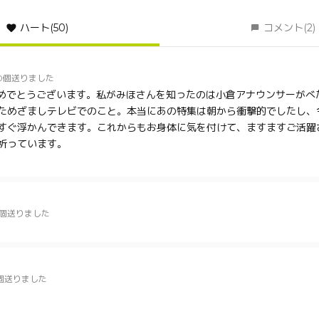
ハート
(50)
コメント
(2)
0個送りました
おめでとうございます。私がみほさんを知ったのは小倉アナウンサーがべ
ためざましテレビでのこと。本当にあの特集は朝から衝撃的でしたし、
すぐ浮かんできます。これからもお身体に気を付けて、ますますご活躍
祈っています。
5個送りました
個送りました