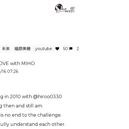
未来
福原美穂
youtube
50
2
OVE with MIHO
/16 07:26
ong in 2010 with @hiroo0330
g then and still am.
is no end to the challenge.
ully understand each other.