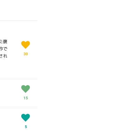
た褒
今で
30
され
15
5