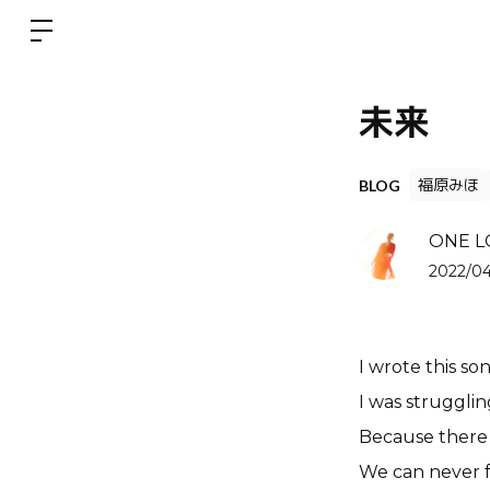
未来
福原みほ
BLOG
ONE L
2022/04
I wrote this s
I was strugglin
Because there 
We can never f