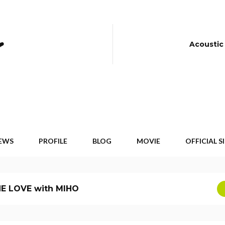
️
Acoustic
EWS
PROFILE
BLOG
MOVIE
OFFICIAL S
E LOVE with MIHO