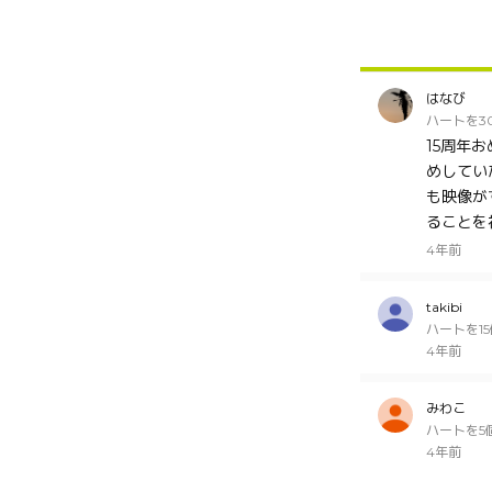
はなび
ハートを3
15周年
めしてい
も映像が
ることを
4年前
takibi
ハートを1
4年前
みわこ
ハートを5
4年前