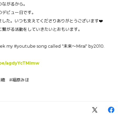
つながるから。
のデビュー日です。
りました。いつも支えてくださりありがとうございます❤️
に繋がる活動をしていきたいとおもいます。
ek my #youtube song called "未来〜Mirai" by2010.
u.be/agdyYcTMImw
美穂 #福原みほ