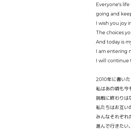
Everyone's life
going and keep
I wish you joy 
The choices yo
And today is m
I am entering 
I will continue 
2010年に書い
私はあの頃も今
挑戦に終わりは
私たちはお互い
みんなそれぞれ
進んで行きたい